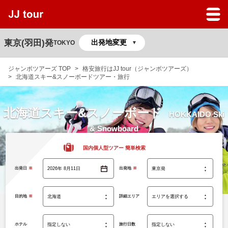
JJツアーのサービスガイド
よくある質問
東京(羽田)発
TOKYO
マイページ
ジャンボツアーズ TOP
格安旅行はJJ tour（ジャンボツアーズ）
北海道スキー&スノーボードツアー・旅行
予約の確認
北海道スキー&スノーボード
HOKKAIDO Ski
& Snowboard
国内個人型ツアー 簡単検索
出発日
※
出発地
※
目的地
※
詳細エリア
ホテル
旅行日数