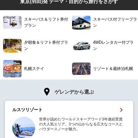
東京(羽田)発 テーマ・目的から旅行をさがす
スキーバス＆リフト券付
スキーバス付フリープラ
プラン
ン
夕朝食＆リフト券付プラ
4WDレンタカー付プラ
ン
ン
札幌ステイ
リゾート＆最終泊札幌
ゲレンデから選ぶ
ルスツリゾート
世界が認めたワールドスキーアワード3年連続受賞
の大人気エリア。3つの山からなる広大なコースと
パウダースノーが魅力。