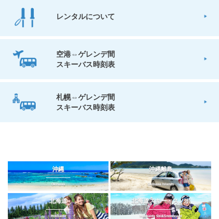
レンタルについて
空港⇔ゲレンデ間
スキーバス時刻表
札幌⇔ゲレンデ間
スキーバス時刻表
沖縄
沖縄離島
Okinawa
Okinawa Islands
北海道
北海道スキー・スノボ
Hokkaido
Hokkaido Ski&Snowboard