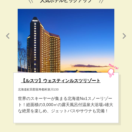
人気ホテルピックアップ
サウ
【ルスツ】ウェスティンルスツリゾート
北海道虻田郡留寿都村泉川133
北海
世界のスキーヤーが集まる北海道No1スノーリゾー
リー
ゲ
ト！総面積の3,000㎡の露天風呂付温泉大浴場♪雄大
ス
ら
な絶景を楽しめ、ジェットバスやサウナも完備！
しみ
癒