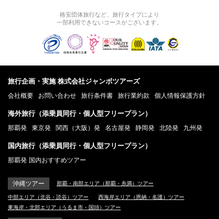
格安団体旅行など、旅行タイプにより
一部利用できないコースがございます。
旅行企画・実施 株式会社ジャンボツアーズ
会社概要
お問い合わせ
旅行条件書
旅行業約款
個人情報保護方針
海外旅行（添乗員同行・個人型フリープラン）
那覇発
東京発
関西（大阪）発
名古屋発
静岡発
北陸発
九州発
国内旅行（添乗員同行・個人型フリープラン）
那覇発 国内おすすめツアー
沖縄ツアー
那覇・南部エリア（那覇・糸満）ツアー
中部エリア（北谷・読谷）ツアー
西海岸エリア（恩納・名護）ツアー
東海岸・北部エリア（うるま市・国頭）ツアー