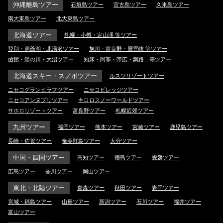
沖縄離島ツアー
石垣島ツアー
宮古島ツアー
久米島ツアー
南大東島ツアー
北大東島ツアー
北海道ツアー
札幌・小樽・定山渓 等ツアー
登別・洞爺湖・北湯沢ツアー
旭川・富良野・層雲峡 等ツアー
函館・湯の川・大沼ツアー
知床・阿寒・帯広・釧路 等ツアー
北海道スキー・スノボツアー
ルスツリゾートツアー
ニセコグランヒラフツアー
ニセコビレッジツアー
ニセコアンヌプリツアー
キロロスノーワールドツアー
サホロリゾートツアー
富良野ツアー
札幌近郊ツアー
九州ツアー
福岡ツアー
熊本ツアー
宮崎ツアー
鹿児島ツアー
長崎・佐賀ツアー
奄美群島ツアー
大分ツアー
中国・四国ツアー
高知ツアー
徳島ツアー
愛媛ツアー
広島ツアー
香川ツアー
岡山ツアー
東北・北陸ツアー
青森ツアー
秋田ツアー
岩手ツアー
宮城・福島ツアー
山形ツアー
新潟ツアー
石川ツアー
福井ツアー
富山ツアー