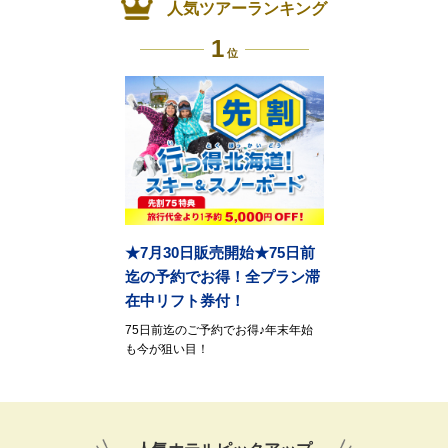
人気ツアーランキング
1
位
★7月30日販売開始★75日前
迄の予約でお得！全プラン滞
在中リフト券付！
75日前迄のご予約でお得♪年末年始
も今が狙い目！