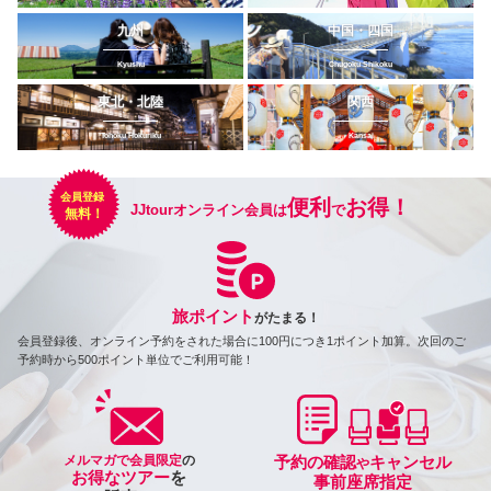
九州
中国・四国
Kyushu
Chugoku Shikoku
東北・北陸
関西
Tohoku Hokuriku
Kansai
便利
お得！
JJtourオンライン会員は
で
旅ポイント
がたまる！
会員登録後、オンライン予約をされた場合に100円につき1ポイント加算。次回のご
予約時から500ポイント単位でご利用可能！
メルマガで会員限定
の
予約の確認
キャンセル
や
お得なツアー
を
事前座席指定