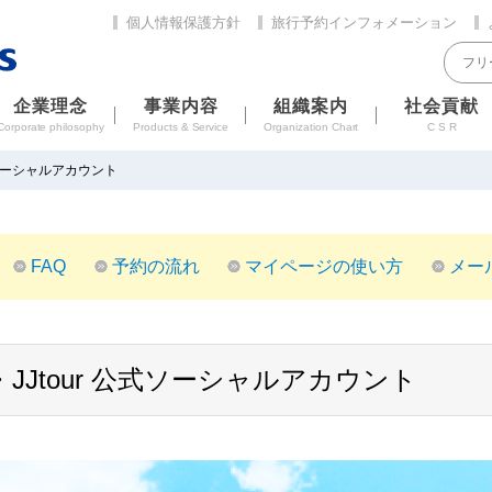
個人情報保護方針
旅行予約インフォメーション
企業理念
事業内容
組織案内
社会貢献
Corporate philosophy
Products & Service
Organization Chart
C S R
ーシャルアカウント
FAQ
予約の流れ
マイページの使い方
メー
S・JJtour 公式ソーシャルアカウント