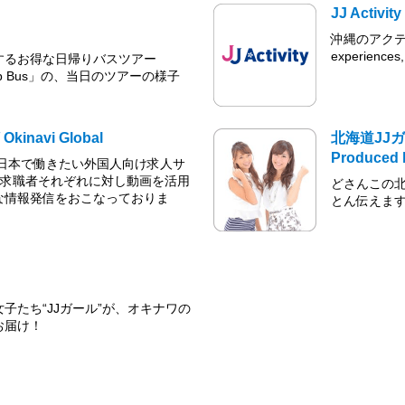
JJ Activity
沖縄のアクティビ
experiences, 
するお得な日帰りバスツアー
 Hop Bus」の、当日のツアーの様子
Okinavi Global
北海道JJガ
Produced
は”日本で働きたい外国人向け求人サ
・求職者それぞれに対し動画を活用
どさんこの北
な情報発信をおこなっておりま
とん伝えま
子たち“JJガール”が、オキナワの
お届け！