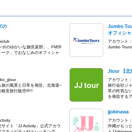
ズの
Jumbo Tou
オフィシャ
club
アカウント：@j
ンボのゆかいな旅倶楽部」、FM沖
Jumbo To
トーク」でおなじみのオフィシャ
Jtour 【
jjtour
アカウント：@j
ら旅の風景と日常を発信。北海道~
旅行会社ジャ
格安旅行販売中!!
常の何気な
を発信する
jjokinawa
vity
アカウント：@j
ト「JJ Activity」公式アカウ
沖縄がもっと
アクティビティやトレッキング
トJJokin