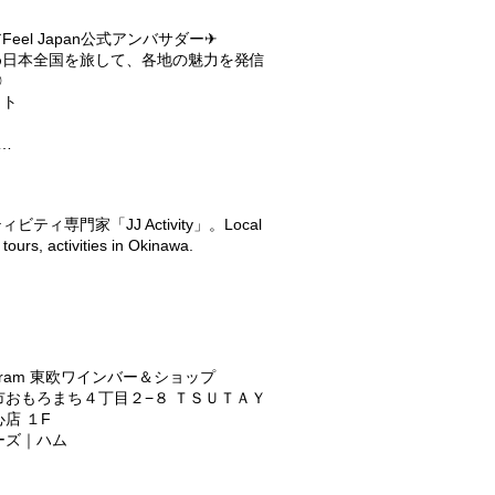
eel Japan公式アンバサダー✈︎
め日本全国を旅して、各地の魅力を発信
◎
ット
c…
ティ専門家「JJ Activity」。Local
tours, activities in Okinawa.
stagram 東欧ワインバー＆ショップ
市おもろまち４丁目２−８ ＴＳＵＴＡＹ
店 １F
ーズ｜ハム