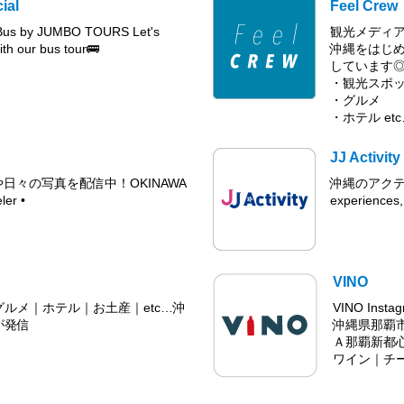
ial
Feel Crew
Bus by JUMBO TOURS Let's
観光メディアF
th our bus tour🚌
沖縄をはじ
しています
・観光スポ
・グルメ
・ホテル et
JJ Activity
や日々の写真を配信中！OKINAWA
沖縄のアクティビ
ler •
experiences, 
VINO
ルメ｜ホテル｜お土産｜etc…沖
VINO In
が発信
沖縄県那覇
Ａ那覇新都心
ワイン｜チ