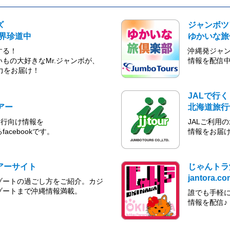
ズ
ジャンボツ
世界珍道中
ゆかいな旅
する！
沖縄発ジャ
もの大好きなMr.ジャンボが、
情報を配信
魅力をお届け！
JALで行く
アー
北海道旅行
旅行向け情報を
JALご利用
acebookです。
情報をお届
アーサイト
じゃんトラ
jantora.co
ゾートの過ごし方をご紹介。カジ
ゾートまで沖縄情報満載。
誰でも手軽
情報を配信♪