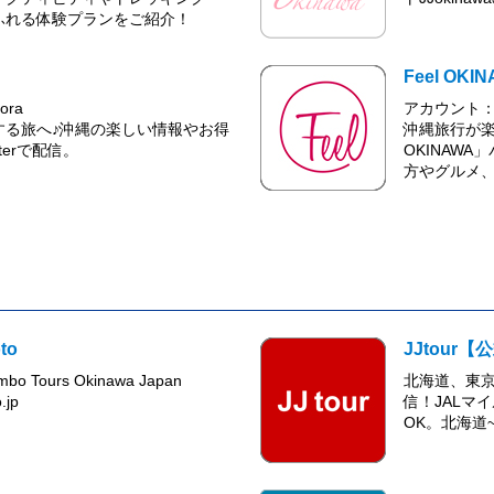
ふれる体験プランをご紹介！
Feel OKI
ora
アカウント：@
する旅へ♪沖縄の楽しい情報やお得
沖縄旅行が楽
terで配信。
OKINAW
方やグルメ
to
JJtour【
umbo Tours Okinawa Japan
北海道、東
.jp
信！JALマ
OK。北海道