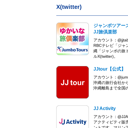
X(twitter)
ジャンボツアー
JJ旅倶楽部
アカウント：@jjtabi
RBCテレビ「ジャ
縄「ジャンボの旅
ルX(twitter)。
JJtour【公式】
アカウント：@jumbo_
沖縄の旅行会社か
沖縄離島まで全国の
JJ Activity
アカウント：@JJActi
アクティビティ販売サイ
ントです。マリン