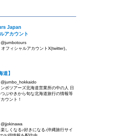
rs Japan
ルアカウント
umbotours
urs オフィシャルアカウントX(twitter)。
北海道】
umbo_hokkaido
ンボツアーズ北海道営業所の中の人 日
いつぶやきから旬な北海道旅行の情報等
アカウント！
jokinawa
楽しくなる♪好きになる♪沖縄旅行サイ
awaのお得情報を配信中。