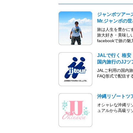
ジャンボツアー
Mr.ジャンボの
旅は人生を豊かに
旅大好き・美味しい
facebookで旅の
JALで行く 格安
国内旅行のJJツ
JALご利用の国内
FAQ形式で配信するf
沖縄リゾートツ
オシャレな沖縄リ
ュアルから高級リ