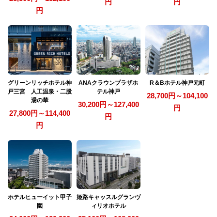
円
円
円
グリーンリッチホテル神
ANAクラウンプラザホ
R＆Bホテル神戸元町
戸三宮 人工温泉・二股
テル神戸
28,700円～104,100
湯の華
30,200円～127,400
円
27,800円～114,400
円
円
ホテルヒューイット甲子
姫路キャッスルグランヴ
園
ィリオホテル