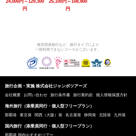
24,000円～129,300
25,100円～108,900
円
円
格安団体旅行など、旅行タイプにより
一部利用できないコースがございます。
旅行企画・実施 株式会社ジャンボツアーズ
会社概要
お問い合わせ
旅行条件書
旅行業約款
個人情報保護方針
海外旅行（添乗員同行・個人型フリープラン）
那覇発
東京発
関西（大阪）発
名古屋発
静岡発
北陸発
九州発
国内旅行（添乗員同行・個人型フリープラン）
那覇発 国内おすすめツアー