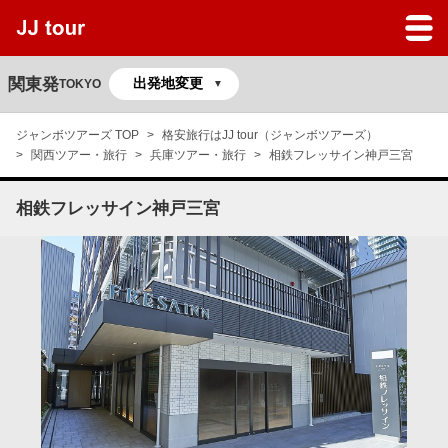
JJツアーのサービスガイド
よくある質問
関東発
TOKYO
マイページ
ジャンボツアーズ TOP
格安旅行はJJ tour（ジャンボツアーズ）
関西ツアー・旅行
兵庫ツアー・旅行
相鉄フレッサイン神戸三宮
予約の確認
相鉄フレッサイン神戸三宮