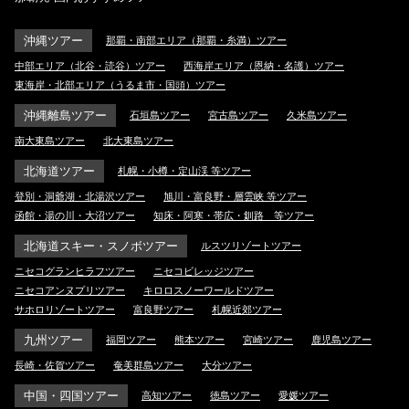
沖縄ツアー
那覇・南部エリア（那覇・糸満）ツアー
中部エリア（北谷・読谷）ツアー
西海岸エリア（恩納・名護）ツアー
東海岸・北部エリア（うるま市・国頭）ツアー
沖縄離島ツアー
石垣島ツアー
宮古島ツアー
久米島ツアー
南大東島ツアー
北大東島ツアー
北海道ツアー
札幌・小樽・定山渓 等ツアー
登別・洞爺湖・北湯沢ツアー
旭川・富良野・層雲峡 等ツアー
函館・湯の川・大沼ツアー
知床・阿寒・帯広・釧路 等ツアー
北海道スキー・スノボツアー
ルスツリゾートツアー
ニセコグランヒラフツアー
ニセコビレッジツアー
ニセコアンヌプリツアー
キロロスノーワールドツアー
サホロリゾートツアー
富良野ツアー
札幌近郊ツアー
九州ツアー
福岡ツアー
熊本ツアー
宮崎ツアー
鹿児島ツアー
長崎・佐賀ツアー
奄美群島ツアー
大分ツアー
中国・四国ツアー
高知ツアー
徳島ツアー
愛媛ツアー