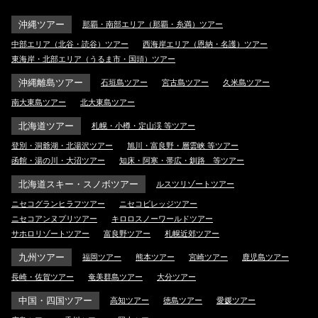
沖縄ツアー
那覇・南部エリア（那覇・糸満）ツアー
中部エリア（北谷・読谷）ツアー
西海岸エリア（恩納・名護）ツアー
東海岸・北部エリア（うるま市・国頭）ツアー
沖縄離島ツアー
石垣島ツアー
宮古島ツアー
久米島ツアー
南大東島ツアー
北大東島ツアー
北海道ツアー
札幌・小樽・定山渓 等ツアー
登別・洞爺湖・北湯沢ツアー
旭川・富良野・層雲峡 等ツアー
函館・湯の川・大沼ツアー
知床・阿寒・帯広・釧路 等ツアー
北海道スキー・スノボツアー
ルスツリゾートツアー
ニセコグランヒラフツアー
ニセコビレッジツアー
ニセコアンヌプリツアー
キロロスノーワールドツアー
サホロリゾートツアー
富良野ツアー
札幌近郊ツアー
九州ツアー
福岡ツアー
熊本ツアー
宮崎ツアー
鹿児島ツアー
長崎・佐賀ツアー
奄美群島ツアー
大分ツアー
中国・四国ツアー
高知ツアー
徳島ツアー
愛媛ツアー