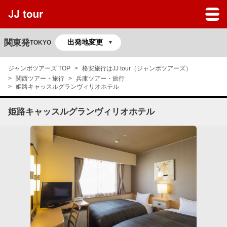
JJツアーのサービスガイド
よくある質問
関東発
TOKYO
マイページ
ジャンボツアーズ TOP
格安旅行はJJ tour（ジャンボツアーズ）
関西ツアー・旅行
兵庫ツアー・旅行
予約の確認
姫路キャッスルグランヴィリオホテル
姫路キャッスルグランヴィリオホテル