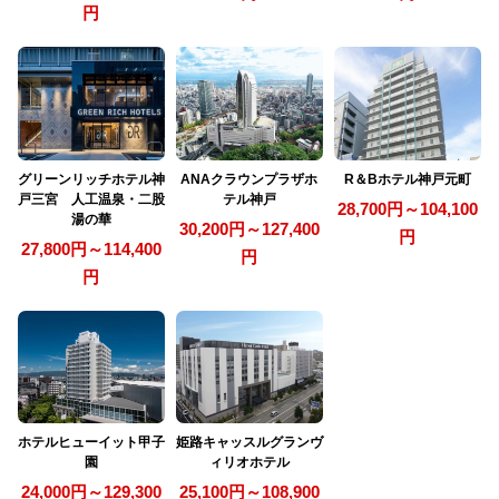
円
グリーンリッチホテル神
ANAクラウンプラザホ
R＆Bホテル神戸元町
戸三宮 人工温泉・二股
テル神戸
28,700円～104,100
湯の華
30,200円～127,400
円
27,800円～114,400
円
円
ホテルヒューイット甲子
姫路キャッスルグランヴ
園
ィリオホテル
24,000円～129,300
25,100円～108,900