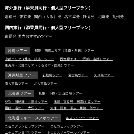
海外旅行（添乗員同行・個人型フリープラン）
那覇発
東京発
関西（大阪）発
名古屋発
静岡発
北陸発
九州発
国内旅行（添乗員同行・個人型フリープラン）
那覇発 国内おすすめツアー
沖縄ツアー
那覇・南部エリア（那覇・糸満）ツアー
中部エリア（北谷・読谷）ツアー
西海岸エリア（恩納・名護）ツアー
東海岸・北部エリア（うるま市・国頭）ツアー
沖縄離島ツアー
石垣島ツアー
宮古島ツアー
久米島ツアー
南大東島ツアー
北大東島ツアー
北海道ツアー
札幌・小樽・定山渓 等ツアー
登別・洞爺湖・北湯沢ツアー
旭川・富良野・層雲峡 等ツアー
函館・湯の川・大沼ツアー
知床・阿寒・帯広・釧路 等ツアー
北海道スキー・スノボツアー
ルスツリゾートツアー
ニセコグランヒラフツアー
ニセコビレッジツアー
ニセコアンヌプリツアー
キロロスノーワールドツアー