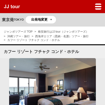
JJツアーのサービスガイド
よくある質問
東京発
TOKYO
マイページ
ジャンボツアーズ TOP
格安旅行はJJ tour（ジャンボツアーズ）
沖縄ツアー・旅行
西海岸エリア（恩納・名護）ツアー・旅行
予約の確認
カフー リゾート フチャク コンド・ホテル
カフー リゾート フチャク コンド・ホテル