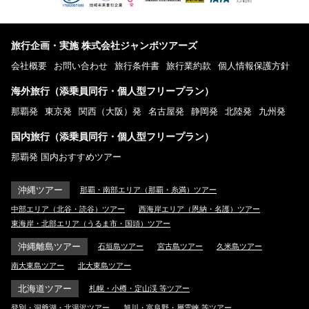
旅行企画・実施 株式会社ジャンボツアーズ
会社概要
お問い合わせ
旅行条件書
旅行業約款
個人情報保護方針
海外旅行（添乗員同行・個人型フリープラン）
那覇発
東京発
関西（大阪）発
名古屋発
静岡発
北陸発
九州発
国内旅行（添乗員同行・個人型フリープラン）
那覇発 国内おすすめツアー
沖縄ツアー
那覇・南部エリア（那覇・糸満）ツアー
中部エリア（北谷・読谷）ツアー
西海岸エリア（恩納・名護）ツアー
東海岸・北部エリア（うるま市・国頭）ツアー
沖縄離島ツアー
石垣島ツアー
宮古島ツアー
久米島ツアー
南大東島ツアー
北大東島ツアー
北海道ツアー
札幌・小樽・定山渓 等ツアー
登別・洞爺湖・北湯沢ツアー
旭川・富良野・層雲峡 等ツアー