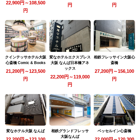
22,900円～108,500
円
円
円
クインテッサホテル大阪
変なホテルエクスプレス
相鉄フレッサイン大阪心
心斎橋 Comic & Books
大阪 なんば日本橋アネ
斎橋
ックス
21,200円～123,500
27,200円～156,100
22,200円～119,000
円
円
円
変なホテル大阪 なんば
相鉄グランドフレッサ
ベッセルイン心斎橋
大阪なんば
22,200円～123,100
22,000円～120,300