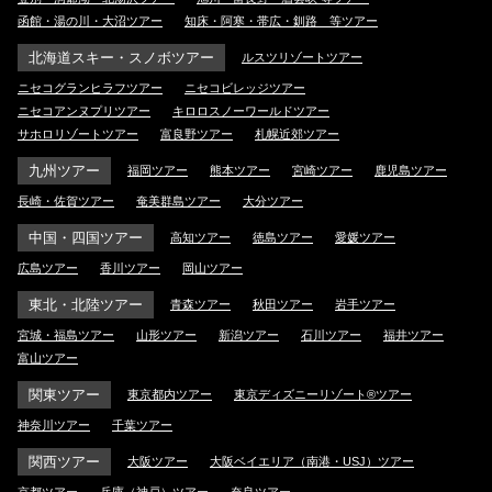
函館・湯の川・大沼ツアー
知床・阿寒・帯広・釧路 等ツアー
北海道スキー・スノボツアー
ルスツリゾートツアー
ニセコグランヒラフツアー
ニセコビレッジツアー
ニセコアンヌプリツアー
キロロスノーワールドツアー
サホロリゾートツアー
富良野ツアー
札幌近郊ツアー
九州ツアー
福岡ツアー
熊本ツアー
宮崎ツアー
鹿児島ツアー
長崎・佐賀ツアー
奄美群島ツアー
大分ツアー
中国・四国ツアー
高知ツアー
徳島ツアー
愛媛ツアー
広島ツアー
香川ツアー
岡山ツアー
東北・北陸ツアー
青森ツアー
秋田ツアー
岩手ツアー
宮城・福島ツアー
山形ツアー
新潟ツアー
石川ツアー
福井ツアー
富山ツアー
関東ツアー
東京都内ツアー
東京ディズニーリゾート®ツアー
神奈川ツアー
千葉ツアー
関西ツアー
大阪ツアー
大阪ベイエリア（南港・USJ）ツアー
京都ツアー
兵庫（神戸）ツアー
奈良ツアー