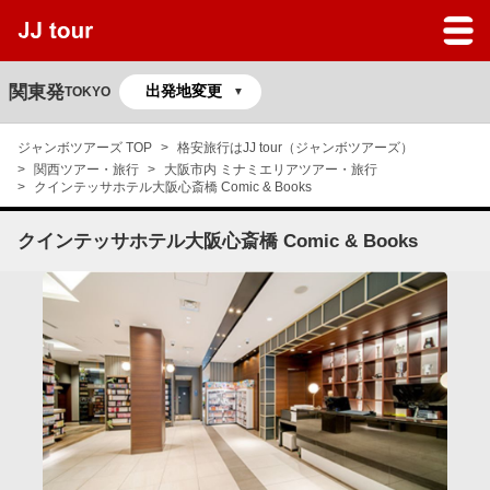
JJツアーのサービスガイド
よくある質問
関東発
TOKYO
マイページ
ジャンボツアーズ TOP
格安旅行はJJ tour（ジャンボツアーズ）
関西ツアー・旅行
大阪市内 ミナミエリアツアー・旅行
予約の確認
クインテッサホテル大阪心斎橋 Comic & Books
クインテッサホテル大阪心斎橋 Comic & Books