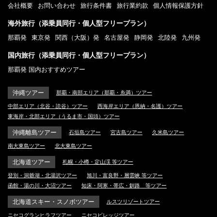
会社概要
お問い合わせ
旅行条件書
旅行業約款
個人情報保護方針
海外旅行（添乗員同行・個人型フリープラン）
那覇発
東京発
関西（大阪）発
名古屋発
静岡発
北陸発
九州発
国内旅行（添乗員同行・個人型フリープラン）
那覇発 国内おすすめツアー
沖縄ツアー
那覇・南部エリア（那覇・糸満）ツアー
中部エリア（北谷・読谷）ツアー
西海岸エリア（恩納・名護）ツアー
東海岸・北部エリア（うるま市・国頭）ツアー
沖縄離島ツアー
石垣島ツアー
宮古島ツアー
久米島ツアー
南大東島ツアー
北大東島ツアー
北海道ツアー
札幌・小樽・定山渓 等ツアー
登別・洞爺湖・北湯沢ツアー
旭川・富良野・層雲峡 等ツアー
函館・湯の川・大沼ツアー
知床・阿寒・帯広・釧路 等ツアー
北海道スキー・スノボツアー
ルスツリゾートツアー
ニセコグランヒラフツアー
ニセコビレッジツアー