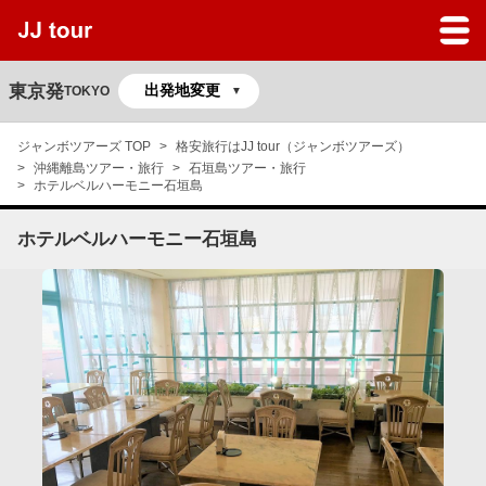
JJツアーのサービスガイド
よくある質問
東京発
TOKYO
マイページ
ジャンボツアーズ TOP
格安旅行はJJ tour（ジャンボツアーズ）
沖縄離島ツアー・旅行
石垣島ツアー・旅行
予約の確認
ホテルベルハーモニー石垣島
ホテルベルハーモニー石垣島