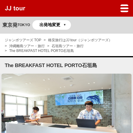
JJツアーのサービスガイド
よくある質問
東京発
TOKYO
マイページ
ジャンボツアーズ TOP
格安旅行はJJ tour（ジャンボツアーズ）
沖縄離島ツアー・旅行
石垣島ツアー・旅行
予約の確認
The BREAKFAST HOTEL PORTO石垣島
The BREAKFAST HOTEL PORTO石垣島