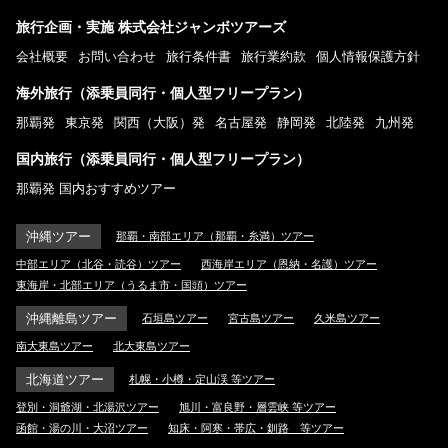
旅行企画・実施 株式会社ジャンボツアーズ
会社概要
お問い合わせ
旅行条件書
旅行業約款
個人情報保護方針
海外旅行（添乗員同行・個人型フリープラン）
那覇発
東京発
関西（大阪）発
名古屋発
静岡発
北陸発
九州発
国内旅行（添乗員同行・個人型フリープラン）
那覇発 国内おすすめツアー
沖縄ツアー
那覇・南部エリア（那覇・糸満）ツアー
中部エリア（北谷・読谷）ツアー
西海岸エリア（恩納・名護）ツアー
東海岸・北部エリア（うるま市・国頭）ツアー
沖縄離島ツアー
石垣島ツアー
宮古島ツアー
久米島ツアー
南大東島ツアー
北大東島ツアー
北海道ツアー
札幌・小樽・定山渓 等ツアー
登別・洞爺湖・北湯沢ツアー
旭川・富良野・層雲峡 等ツアー
函館・湯の川・大沼ツアー
知床・阿寒・帯広・釧路 等ツアー