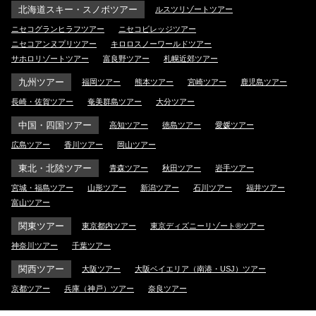
北海道スキー・スノボツアー
ルスツリゾートツアー
ニセコグランヒラフツアー
ニセコビレッジツアー
ニセコアンヌプリツアー
キロロスノーワールドツアー
サホロリゾートツアー
富良野ツアー
札幌近郊ツアー
九州ツアー
福岡ツアー
熊本ツアー
宮崎ツアー
鹿児島ツアー
長崎・佐賀ツアー
奄美群島ツアー
大分ツアー
中国・四国ツアー
高知ツアー
徳島ツアー
愛媛ツアー
広島ツアー
香川ツアー
岡山ツアー
東北・北陸ツアー
青森ツアー
秋田ツアー
岩手ツアー
宮城・福島ツアー
山形ツアー
新潟ツアー
石川ツアー
福井ツアー
富山ツアー
関東ツアー
東京都内ツアー
東京ディズニーリゾート®ツアー
神奈川ツアー
千葉ツアー
関西ツアー
大阪ツアー
大阪ベイエリア（南港・USJ）ツアー
京都ツアー
兵庫（神戸）ツアー
奈良ツアー