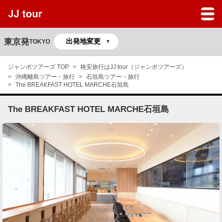
JJツアーのサービスガイド
よくある質問
東京発
TOKYO
マイページ
ジャンボツアーズ TOP
格安旅行はJJ tour（ジャンボツアーズ）
沖縄離島ツアー・旅行
石垣島ツアー・旅行
予約の確認
The BREAKFAST HOTEL MARCHE石垣島
The BREAKFAST HOTEL MARCHE石垣島