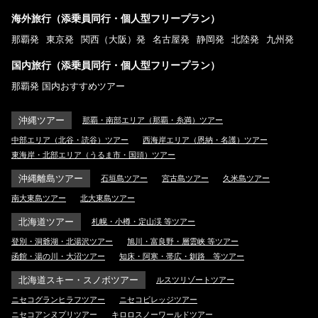
海外旅行（添乗員同行・個人型フリープラン）
那覇発
東京発
関西（大阪）発
名古屋発
静岡発
北陸発
九州発
国内旅行（添乗員同行・個人型フリープラン）
那覇発 国内おすすめツアー
沖縄ツアー
那覇・南部エリア（那覇・糸満）ツアー
中部エリア（北谷・読谷）ツアー
西海岸エリア（恩納・名護）ツアー
東海岸・北部エリア（うるま市・国頭）ツアー
沖縄離島ツアー
石垣島ツアー
宮古島ツアー
久米島ツアー
南大東島ツアー
北大東島ツアー
北海道ツアー
札幌・小樽・定山渓 等ツアー
登別・洞爺湖・北湯沢ツアー
旭川・富良野・層雲峡 等ツアー
函館・湯の川・大沼ツアー
知床・阿寒・帯広・釧路 等ツアー
北海道スキー・スノボツアー
ルスツリゾートツアー
ニセコグランヒラフツアー
ニセコビレッジツアー
ニセコアンヌプリツアー
キロロスノーワールドツアー