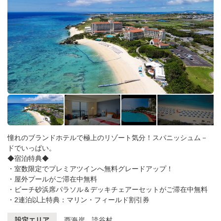
憧れのブランドホテルで極上のリゾート気分！スパニッシュム－
ドでいっぱい。
◆宿泊特典◆
・室数限定でプレミアツインへ無料グレードアップ！
・屋外プールがご滞在中無料
・ビーチ砂浜席パラソル＆デッキチェアーセットがご滞在中無料
・2連泊以上特典：マリン・フィールド割引券
設定エリア
西海岸 読谷村