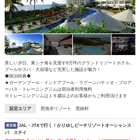
美しい夕日、東シナ海を見渡す8万坪のグランドリゾートホテル。
プールやスパ・大浴場など充実した施設が魅力！
◆宿泊特典◆
★ガーデンプール・インドアプール・ラグーンパティオ・ブロア
ーバス・トレーニングジムは宿泊者利用無料
※トレーニングジムは１６歳以上のお客様からご利用頂けます
設定エリア
西海岸リゾート 恩納村
JAL・JTAで行く！かりゆしビーチリゾートオーシャンス
東京発
パ ステイ