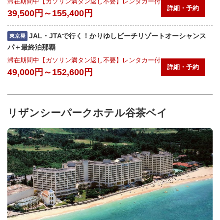
滞在期間中【ガソリン満タン返し不要】レンタカー付
詳細・予約
39,500円～155,400円
JAL・JTAで行く！かりゆしビーチリゾートオーシャンス
東京発
パ＋最終泊那覇
滞在期間中【ガソリン満タン返し不要】レンタカー付
詳細・予約
49,000円～152,600円
リザンシーパークホテル谷茶ベイ