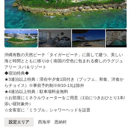
沖縄有数の天然ビーチ「タイガービーチ」に面して建つ、美しい
海と時間とともに移りゆく南国の空色に包まれる癒しのラグジュ
アリー スパ＆リゾート
◆宿泊特典◆
★3連泊以上特典：滞在中夕食1回付き（ブッフェ、和食、洋食か
らチョイス）※事前予約制※8/10-13は除外
★4連泊以上特典：駐車場料金無料
☆お部屋にミネラルウォーターをご用意（1泊につきおひとり1本/
添い寝対象外）
☆全客室に「ミラブル」シャワーヘッドを設置
設定エリア
西海岸 恩納村