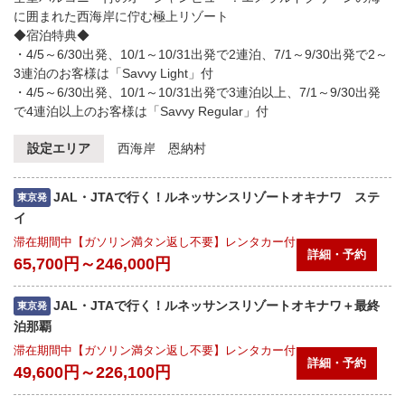
に囲まれた西海岸に佇む極上リゾート
◆宿泊特典◆
・4/5～6/30出発、10/1～10/31出発で2連泊、7/1～9/30出発で2～
3連泊のお客様は「Savvy Light」付
・4/5～6/30出発、10/1～10/31出発で3連泊以上、7/1～9/30出発
で4連泊以上のお客様は「Savvy Regular」付
設定エリア
西海岸 恩納村
JAL・JTAで行く！ルネッサンスリゾートオキナワ ステ
東京発
イ
滞在期間中【ガソリン満タン返し不要】レンタカー付
詳細・予約
65,700円～246,000円
JAL・JTAで行く！ルネッサンスリゾートオキナワ＋最終
東京発
泊那覇
滞在期間中【ガソリン満タン返し不要】レンタカー付
詳細・予約
49,600円～226,100円