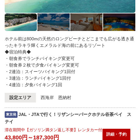
ホテル前は800mの天然のロングビーチとどこまでも広がる透き通
ったキラキラ輝くエメラルド海の前にあるリゾート
◆宿泊特典◆
・朝食券でランチバイキング変更可
・朝食券２枚で夕食バイキング変更可
・2連泊：スイーツバイキング1回付
・3連泊：ランチバイキング1回付
・4連泊：夕食バイキング1回
設定エリア
西海岸 恩納村
JAL・JTAで行く！リザンシーパークホテル谷茶ベイ ス
東京発
テイ
滞在期間中【ガソリン満タン返し不要】レンタカー付
詳細・予約
43,800円～187,300円