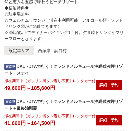
然と恵みを五感で味わうビーチリゾート
◆宿泊特典◆
☆駐車場無料
☆ウェルカムラウンジ 滞在中利用可能（アルコール類・ソフト
ドリンク類がご堪能できます）
☆3連泊以上でディナーバイキング1回付。夕食時ドリンクがフリ
ーフローとなります。
設定エリア
西海岸 読谷村
JAL・JTAで行く！グランドメルキュール沖縄残波岬リゾ
東京発
ート ステイ
滞在期間中【ガソリン満タン返し不要】レンタカー付
詳細・予約
49,600円～185,600円
JAL・JTAで行く！グランドメルキュール沖縄残波岬リゾ
東京発
ート＋最終泊那覇
滞在期間中【ガソリン満タン返し不要】レンタカー付
詳細・予約
41,600円～164,500円