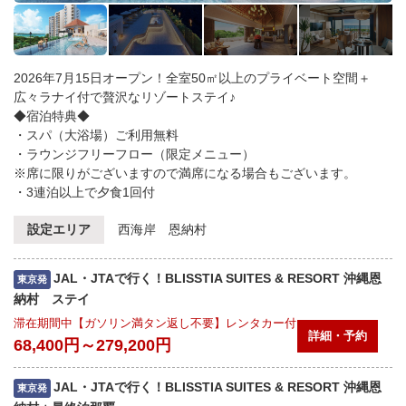
2026年7月15日オープン！全室50㎡以上のプライベート空間＋
広々ラナイ付で贅沢なリゾートステイ♪
◆宿泊特典◆
・スパ（大浴場）ご利用無料
・ラウンジフリーフロー（限定メニュー）
※席に限りがございますので満席になる場合もございます。
・3連泊以上で夕食1回付
設定エリア
西海岸 恩納村
JAL・JTAで行く！BLISSTIA SUITES & RESORT 沖縄恩
東京発
納村 ステイ
滞在期間中【ガソリン満タン返し不要】レンタカー付
詳細・予約
68,400円～279,200円
JAL・JTAで行く！BLISSTIA SUITES & RESORT 沖縄恩
東京発