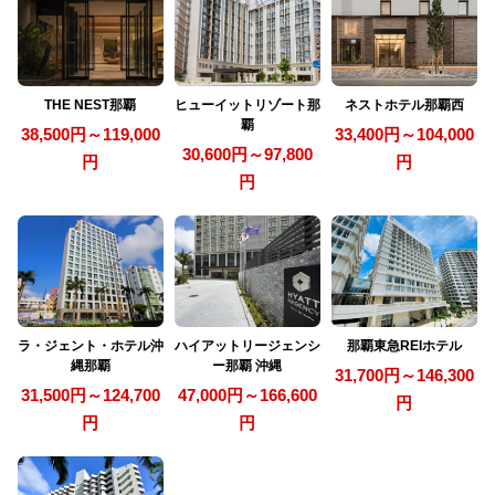
THE NEST那覇
ヒューイットリゾート那
ネストホテル那覇西
覇
38,500円～119,000
33,400円～104,000
30,600円～97,800
円
円
円
ラ・ジェント・ホテル沖
ハイアットリージェンシ
那覇東急REIホテル
縄那覇
ー那覇 沖縄
31,700円～146,300
31,500円～124,700
47,000円～166,600
円
円
円