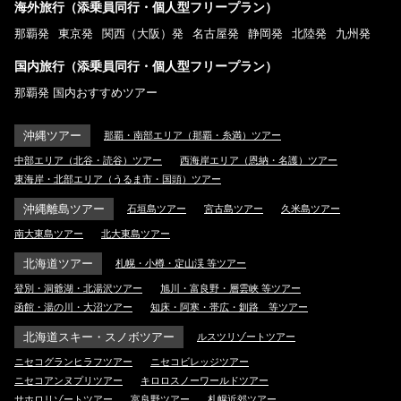
海外旅行（添乗員同行・個人型フリープラン）
那覇発
東京発
関西（大阪）発
名古屋発
静岡発
北陸発
九州発
国内旅行（添乗員同行・個人型フリープラン）
那覇発 国内おすすめツアー
沖縄ツアー
那覇・南部エリア（那覇・糸満）ツアー
中部エリア（北谷・読谷）ツアー
西海岸エリア（恩納・名護）ツアー
東海岸・北部エリア（うるま市・国頭）ツアー
沖縄離島ツアー
石垣島ツアー
宮古島ツアー
久米島ツアー
南大東島ツアー
北大東島ツアー
北海道ツアー
札幌・小樽・定山渓 等ツアー
登別・洞爺湖・北湯沢ツアー
旭川・富良野・層雲峡 等ツアー
函館・湯の川・大沼ツアー
知床・阿寒・帯広・釧路 等ツアー
北海道スキー・スノボツアー
ルスツリゾートツアー
ニセコグランヒラフツアー
ニセコビレッジツアー
ニセコアンヌプリツアー
キロロスノーワールドツアー
サホロリゾートツアー
富良野ツアー
札幌近郊ツアー