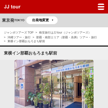
JJツアーのサービスガイド
よくある質問
東京発
TOKYO
マイページ
ジャンボツアーズ TOP
格安旅行はJJ tour（ジャンボツアーズ）
沖縄ツアー・旅行
那覇・南部エリア（那覇・糸満）ツアー・旅行
予約の確認
東横イン那覇おもろまち駅前
東横イン那覇おもろまち駅前