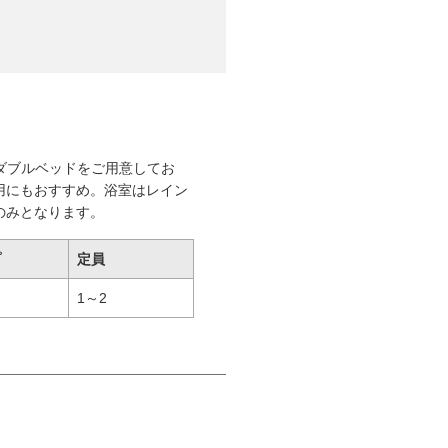
のダブルベッドをご用意してお
用にもおすすめ。浴室はレイン
のみとなります。
プ
定員
1～2