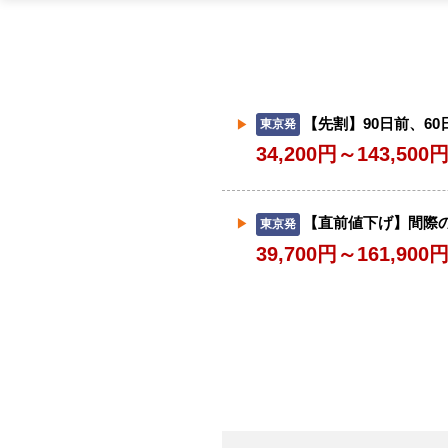
【先割】90日前、6
東京発
34,200円～143,500
【直前値下げ】間際
東京発
39,700円～161,900