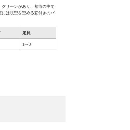
、グリーンがあり、都市の中で
室には眺望を望める窓付きのバ
プ
定員
1～3