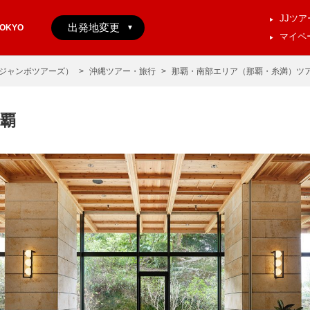
JJツ
TOKYO
マイペ
r（ジャンボツアーズ）
沖縄ツアー・旅行
那覇・南部エリア（那覇・糸満）ツ
那覇