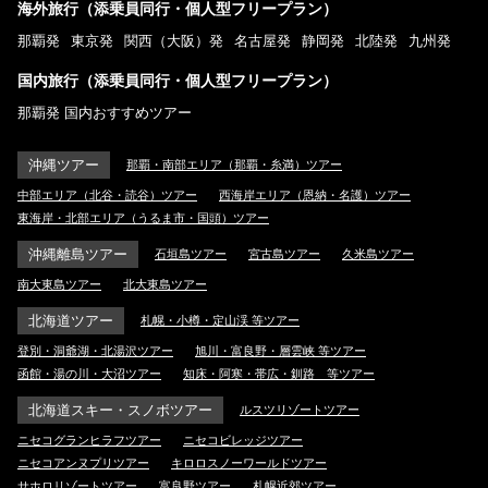
海外旅行（添乗員同行・個人型フリープラン）
那覇発
東京発
関西（大阪）発
名古屋発
静岡発
北陸発
九州発
国内旅行（添乗員同行・個人型フリープラン）
那覇発 国内おすすめツアー
沖縄ツアー
那覇・南部エリア（那覇・糸満）ツアー
中部エリア（北谷・読谷）ツアー
西海岸エリア（恩納・名護）ツアー
東海岸・北部エリア（うるま市・国頭）ツアー
沖縄離島ツアー
石垣島ツアー
宮古島ツアー
久米島ツアー
南大東島ツアー
北大東島ツアー
北海道ツアー
札幌・小樽・定山渓 等ツアー
登別・洞爺湖・北湯沢ツアー
旭川・富良野・層雲峡 等ツアー
函館・湯の川・大沼ツアー
知床・阿寒・帯広・釧路 等ツアー
北海道スキー・スノボツアー
ルスツリゾートツアー
ニセコグランヒラフツアー
ニセコビレッジツアー
ニセコアンヌプリツアー
キロロスノーワールドツアー
サホロリゾートツアー
富良野ツアー
札幌近郊ツアー