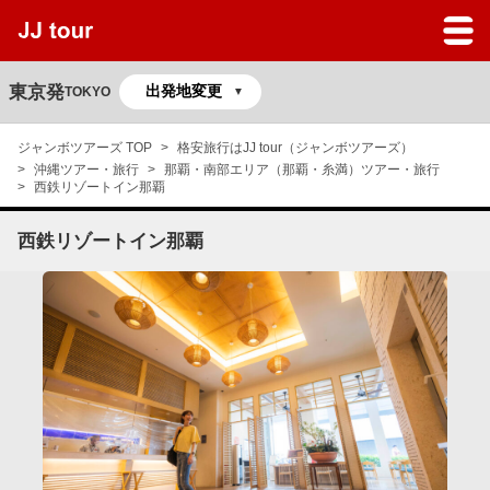
JJツアーのサービスガイド
よくある質問
東京発
TOKYO
マイページ
ジャンボツアーズ TOP
格安旅行はJJ tour（ジャンボツアーズ）
沖縄ツアー・旅行
那覇・南部エリア（那覇・糸満）ツアー・旅行
予約の確認
西鉄リゾートイン那覇
西鉄リゾートイン那覇