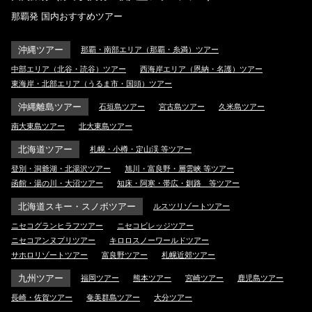
那覇発 国内おすすめツアー
沖縄ツアー
那覇・南部エリア（那覇・糸満）ツアー
中部エリア（北谷・読谷）ツアー
西海岸エリア（恩納・名護）ツアー
東海岸・北部エリア（うるま市・国頭）ツアー
沖縄離島ツアー
石垣島ツアー
宮古島ツアー
久米島ツアー
南大東島ツアー
北大東島ツアー
北海道ツアー
札幌・小樽・定山渓 等ツアー
登別・洞爺湖・北湯沢ツアー
旭川・富良野・層雲峡 等ツアー
函館・湯の川・大沼ツアー
知床・阿寒・帯広・釧路 等ツアー
北海道スキー・スノボツアー
ルスツリゾートツアー
ニセコグランヒラフツアー
ニセコビレッジツアー
ニセコアンヌプリツアー
キロロスノーワールドツアー
サホロリゾートツアー
富良野ツアー
札幌近郊ツアー
九州ツアー
福岡ツアー
熊本ツアー
宮崎ツアー
鹿児島ツアー
長崎・佐賀ツアー
奄美群島ツアー
大分ツアー