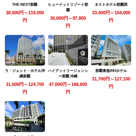
THE NEST那覇
ヒューイットリゾート那
ネストホテル那覇西
覇
38,500円～119,000
33,400円～104,000
30,600円～97,800
円
円
円
ラ・ジェント・ホテル沖
ハイアットリージェンシ
那覇東急REIホテル
縄那覇
ー那覇 沖縄
31,700円～127,100
31,500円～124,700
47,000円～166,600
円
円
円