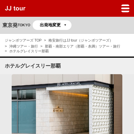
JJツアーのサービスガイド
よくある質問
東京発
TOKYO
マイページ
ジャンボツアーズ TOP
格安旅行はJJ tour（ジャンボツアーズ）
沖縄ツアー・旅行
那覇・南部エリア（那覇・糸満）ツアー・旅行
予約の確認
ホテルグレイスリー那覇
ホテルグレイスリー那覇