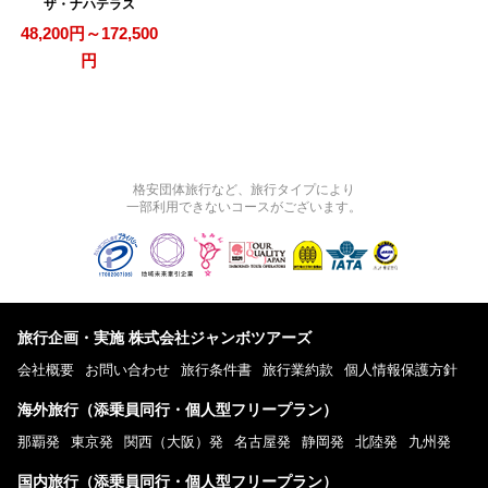
ザ・ナハテラス
48,200円～172,500
円
格安団体旅行など、旅行タイプにより
一部利用できないコースがございます。
旅行企画・実施 株式会社ジャンボツアーズ
会社概要
お問い合わせ
旅行条件書
旅行業約款
個人情報保護方針
海外旅行（添乗員同行・個人型フリープラン）
那覇発
東京発
関西（大阪）発
名古屋発
静岡発
北陸発
九州発
国内旅行（添乗員同行・個人型フリープラン）