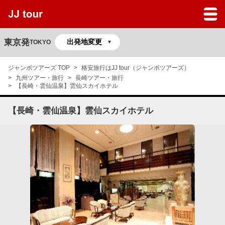
JJツアーのサービスガイド
よくある質問
東京発
TOKYO
マイページ
ジャンボツアーズ TOP
格安旅行はJJ tour（ジャンボツアーズ）
九州ツアー・旅行
長崎ツアー・旅行
予約の確認
【長崎・雲仙温泉】雲仙スカイホテル
【長崎・雲仙温泉】雲仙スカイホテル