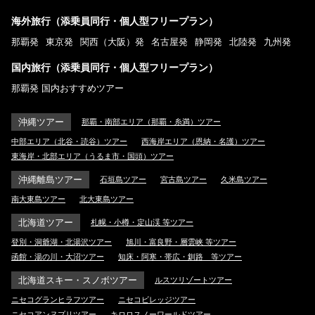
海外旅行（添乗員同行・個人型フリープラン）
那覇発
東京発
関西（大阪）発
名古屋発
静岡発
北陸発
九州発
国内旅行（添乗員同行・個人型フリープラン）
那覇発 国内おすすめツアー
沖縄ツアー
那覇・南部エリア（那覇・糸満）ツアー
中部エリア（北谷・読谷）ツアー
西海岸エリア（恩納・名護）ツアー
東海岸・北部エリア（うるま市・国頭）ツアー
沖縄離島ツアー
石垣島ツアー
宮古島ツアー
久米島ツアー
南大東島ツアー
北大東島ツアー
北海道ツアー
札幌・小樽・定山渓 等ツアー
登別・洞爺湖・北湯沢ツアー
旭川・富良野・層雲峡 等ツアー
函館・湯の川・大沼ツアー
知床・阿寒・帯広・釧路 等ツアー
北海道スキー・スノボツアー
ルスツリゾートツアー
ニセコグランヒラフツアー
ニセコビレッジツアー
ニセコアンヌプリツアー
キロロスノーワールドツアー