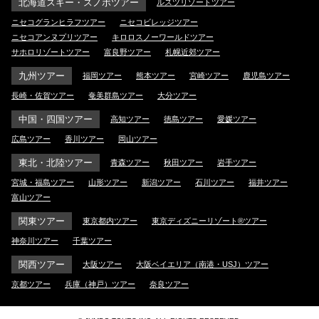
北海道スキー・スノボツアー
ルスツリゾートツアー
ニセコグランヒラフツアー
ニセコビレッジツアー
ニセコアンヌプリツアー
キロロスノーワールドツアー
サホロリゾートツアー
富良野ツアー
札幌近郊ツアー
九州ツアー
福岡ツアー
熊本ツアー
宮崎ツアー
鹿児島ツアー
長崎・佐賀ツアー
奄美群島ツアー
大分ツアー
中国・四国ツアー
高知ツアー
徳島ツアー
愛媛ツアー
広島ツアー
香川ツアー
岡山ツアー
東北・北陸ツアー
青森ツアー
秋田ツアー
岩手ツアー
宮城・福島ツアー
山形ツアー
新潟ツアー
石川ツアー
福井ツアー
富山ツアー
関東ツアー
東京都内ツアー
東京ディズニーリゾート®ツアー
神奈川ツアー
千葉ツアー
関西ツアー
大阪ツアー
大阪ベイエリア（南港・USJ）ツアー
京都ツアー
兵庫（神戸）ツアー
奈良ツアー