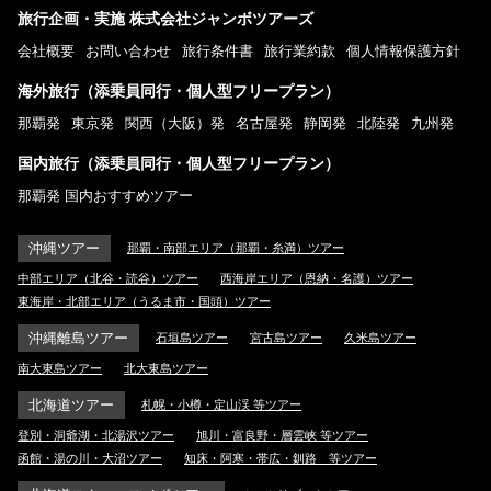
旅行企画・実施 株式会社ジャンボツアーズ
会社概要
お問い合わせ
旅行条件書
旅行業約款
個人情報保護方針
海外旅行（添乗員同行・個人型フリープラン）
那覇発
東京発
関西（大阪）発
名古屋発
静岡発
北陸発
九州発
国内旅行（添乗員同行・個人型フリープラン）
那覇発 国内おすすめツアー
沖縄ツアー
那覇・南部エリア（那覇・糸満）ツアー
中部エリア（北谷・読谷）ツアー
西海岸エリア（恩納・名護）ツアー
東海岸・北部エリア（うるま市・国頭）ツアー
沖縄離島ツアー
石垣島ツアー
宮古島ツアー
久米島ツアー
南大東島ツアー
北大東島ツアー
北海道ツアー
札幌・小樽・定山渓 等ツアー
登別・洞爺湖・北湯沢ツアー
旭川・富良野・層雲峡 等ツアー
函館・湯の川・大沼ツアー
知床・阿寒・帯広・釧路 等ツアー