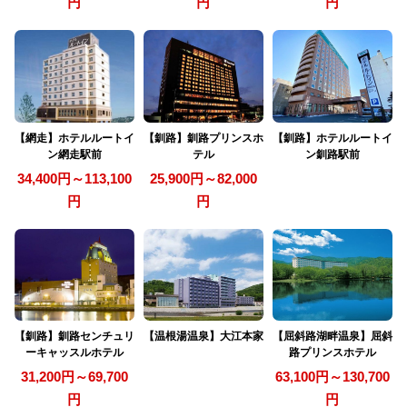
円
円
円
【網走】ホテルルートイ
【釧路】釧路プリンスホ
【釧路】ホテルルートイ
ン網走駅前
テル
ン釧路駅前
34,400円～113,100
25,900円～82,000
円
円
【釧路】釧路センチュリ
【温根湯温泉】大江本家
【屈斜路湖畔温泉】屈斜
ーキャッスルホテル
路プリンスホテル
31,200円～69,700
63,100円～130,700
円
円