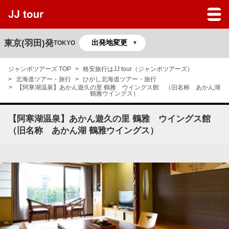
JJツアーのサービスガイド
よくある質問
東京(羽田)発
TOKYO
マイページ
ジャンボツアーズ TOP
格安旅行はJJ tour（ジャンボツアーズ）
北海道ツアー・旅行
ひがし北海道ツアー・旅行
予約の確認
【阿寒湖温泉】あかん遊久の里 鶴雅 ウイングス館 （旧名称 あかん湖
鶴雅ウイングス）
【阿寒湖温泉】あかん遊久の里 鶴雅 ウイングス館
（旧名称 あかん湖 鶴雅ウイングス）