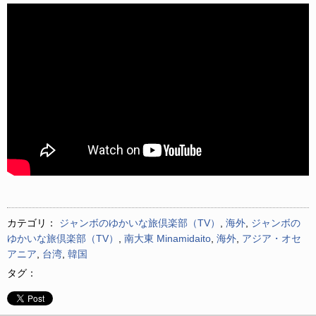
カテゴリ：
ジャンボのゆかいな旅倶楽部（TV）
,
海外
,
ジャンボの
ゆかいな旅倶楽部（TV）
,
南大東 Minamidaito
,
海外
,
アジア・オセ
アニア
,
台湾
,
韓国
タグ：