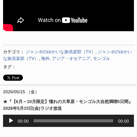
カテゴリ：
ジャンボのゆかいな旅倶楽部（TV）
,
ジャンボのゆかい
な旅倶楽部（TV）
,
海外
,
アジア・オセアニア
,
モンゴル
タグ：
2026/05/15 （金）
★『【6月～10月限定】憧れの大草原・モンゴル大自然満喫5日間』
2026年5月15日(金)ラジオ放送
音
00:00
00:00
声
プ
レ