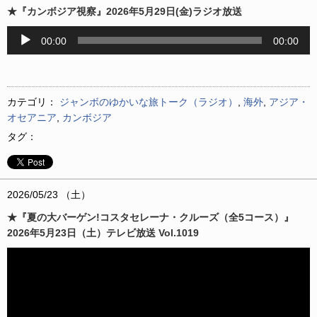
★『カンボジア視察』2026年5月29日(金)ラジオ放送
音
00:00
00:00
声
プ
レ
ー
カテゴリ：
ジャンボのゆかいな旅トーク（ラジオ）
,
海外
,
アジア・
ヤ
オセアニア
,
カンボジア
ー
タグ：
2026/05/23 （土）
★『夏の大バーゲン!コスタセレーナ・クルーズ（全5コース）』
2026年5月23日（土）テレビ放送 Vol.1019