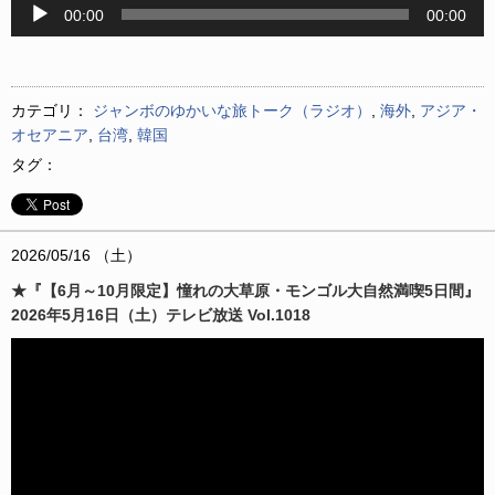
音
00:00
00:00
声
プ
レ
ー
カテゴリ：
ジャンボのゆかいな旅トーク（ラジオ）
,
海外
,
アジア・
ヤ
オセアニア
,
台湾
,
韓国
ー
タグ：
2026/05/16 （土）
★『【6月～10月限定】憧れの大草原・モンゴル大自然満喫5日間』
2026年5月16日（土）テレビ放送 Vol.1018