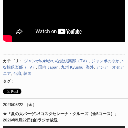
カテゴリ：
ジャンボのゆかいな旅倶楽部（TV）
,
ジャンボのゆかい
な旅倶楽部（TV）
,
国内 Japan
,
九州 Kyushu
,
海外
,
アジア・オセア
ニア
,
台湾
,
韓国
タグ：
2026/05/22 （金）
★『夏の大バーゲン!コスタセレーナ・クルーズ（全5コース）』
2026年5月22日(金)ラジオ放送