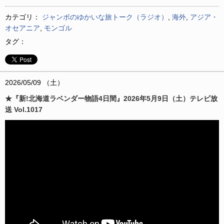
ー
カテゴリ：
ジャンボのゆかいな旅トーク（ラジオ）
,
海外
,
アジア・
ヤ
オセアニア
,
モンゴル
ー
タグ：
2026/05/09 （土）
★『新!北海道ラベンダー物語4日間』2026年5月9日（土）テレビ放
送 Vol.1017