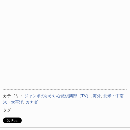
カテゴリ：
ジャンボのゆかいな旅倶楽部（TV）
,
海外
,
北米・中南
米・太平洋
,
カナダ
タグ：