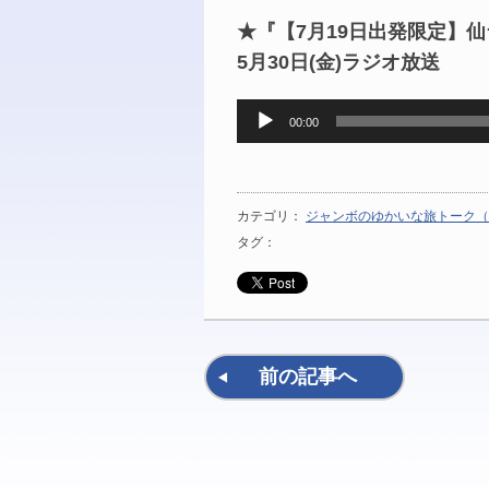
★『【7月19日出発限定】仙
5月30日(金)ラジオ放送
音
00:00
声
プ
レ
ー
カテゴリ：
ジャンボのゆかいな旅トーク（
ヤ
タグ：
ー
前の記事へ