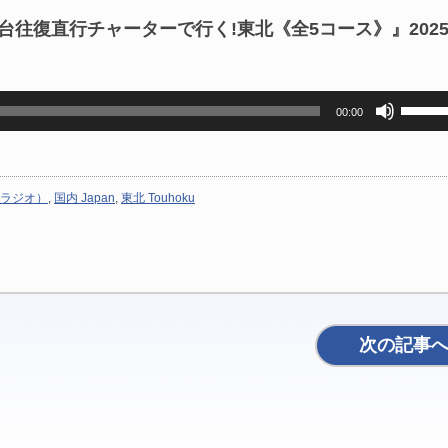
台往復直行チャーターで行く!東北《全5コース》』202
ボ
00:00
リ
ュ
ー
ム
ラジオ）
,
国内 Japan
,
東北 Touhoku
調
節
に
は
上
下
矢
次の記事
印
キ
ー
を
使