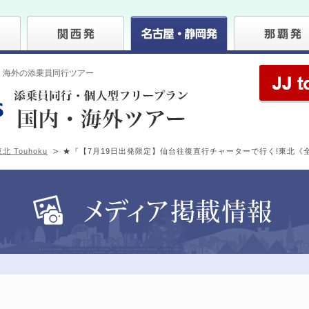
・海外の添乗員同行ツアー
北 Touhoku
★『【7月19日出発限定】仙台往復直行チャーターで行く!東北《全5