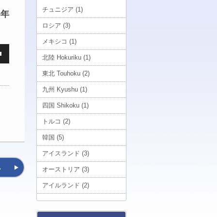
チュニジア (1)
5年
ロシア (3)
メキシコ (1)
北陸 Hokuriku (1)
東北 Touhoku (2)
九州 Kyushu (1)
四国 Shikoku (1)
トルコ (2)
韓国 (5)
アイスランド (3)
へ
オーストリア (3)
アイルランド (2)
南大東 Minamidaito (1)