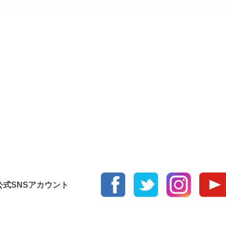
っ
て
く
だ
さ
い。
ur 公式SNSアカウント