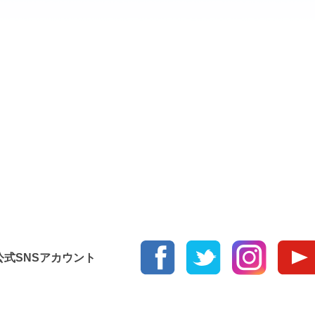
て
く
だ
さ
い。
ur 公式SNSアカウント