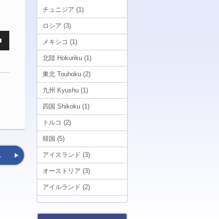
チュニジア (1)
ロシア (3)
メキシコ (1)
北陸 Hokuriku (1)
東北 Touhoku (2)
九州 Kyushu (1)
四国 Shikoku (1)
トルコ (2)
韓国 (5)
へ
アイスランド (3)
オーストリア (3)
アイルランド (2)
南大東 Minamidaito (1)