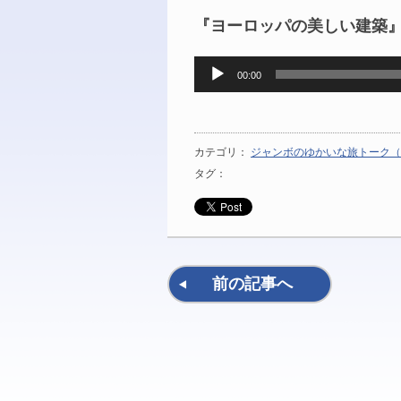
『ヨーロッパの美しい建築』2
音
00:00
声
プ
レ
ー
カテゴリ：
ジャンボのゆかいな旅トーク（
ヤ
タグ：
ー
前の記事へ