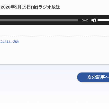
020年5月15日(金)ラジオ放送
ボ
00:00
リ
ュ
ー
ム
ラジオ）
,
海外
調
節
に
は
上
下
矢
次の記事
印
キ
ー
を
使
っ