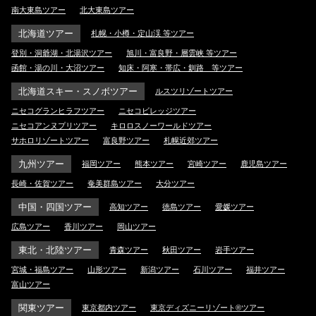
南大東島ツアー
北大東島ツアー
北海道ツアー
札幌・小樽・定山渓 等ツアー
登別・洞爺湖・北湯沢ツアー
旭川・富良野・層雲峡 等ツアー
函館・湯の川・大沼ツアー
知床・阿寒・帯広・釧路 等ツアー
北海道スキー・スノボツアー
ルスツリゾートツアー
ニセコグランヒラフツアー
ニセコビレッジツアー
ニセコアンヌプリツアー
キロロスノーワールドツアー
サホロリゾートツアー
富良野ツアー
札幌近郊ツアー
九州ツアー
福岡ツアー
熊本ツアー
宮崎ツアー
鹿児島ツアー
長崎・佐賀ツアー
奄美群島ツアー
大分ツアー
中国・四国ツアー
高知ツアー
徳島ツアー
愛媛ツアー
広島ツアー
香川ツアー
岡山ツアー
東北・北陸ツアー
青森ツアー
秋田ツアー
岩手ツアー
宮城・福島ツアー
山形ツアー
新潟ツアー
石川ツアー
福井ツアー
富山ツアー
関東ツアー
東京都内ツアー
東京ディズニーリゾート®ツアー