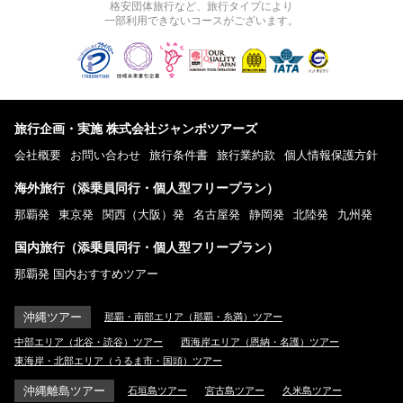
格安団体旅行など、旅行タイプにより
一部利用できないコースがございます。
旅行企画・実施 株式会社ジャンボツアーズ
会社概要
お問い合わせ
旅行条件書
旅行業約款
個人情報保護方針
海外旅行（添乗員同行・個人型フリープラン）
那覇発
東京発
関西（大阪）発
名古屋発
静岡発
北陸発
九州発
国内旅行（添乗員同行・個人型フリープラン）
那覇発 国内おすすめツアー
沖縄ツアー
那覇・南部エリア（那覇・糸満）ツアー
中部エリア（北谷・読谷）ツアー
西海岸エリア（恩納・名護）ツアー
東海岸・北部エリア（うるま市・国頭）ツアー
沖縄離島ツアー
石垣島ツアー
宮古島ツアー
久米島ツアー