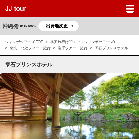
JJツアーのサービスガイド
よくある質問
沖縄発
OKINAWA
マイページ
ジャンボツアーズ TOP
格安旅行はJJ tour（ジャンボツアーズ）
東北・北陸ツアー・旅行
岩手ツアー・旅行
雫石プリンスホテル
予約の確認
雫石プリンスホテル