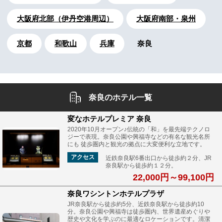
大阪府北部（伊丹空港周辺）
大阪府南部・泉州
京都
和歌山
兵庫
奈良
奈良のホテル一覧
変なホテルプレミア 奈良
2020年10月オープン♪伝統の「和」を最先端テクノロ
ジーで表現。奈良公園や興福寺などの有名な観光名所
にも 徒歩圏内と観光の拠点に大変便利な立地です。
アクセス
近鉄奈良駅6番出口から徒歩約２分、JR
奈良駅から徒歩約１２分。
22,000円～99,100円
奈良ワシントンホテルプラザ
JR奈良駅から徒歩約5分、近鉄奈良駅から徒歩約10
分。奈良公園や興福寺は徒歩圏内、世界遺産めぐりや
歴史や文化を学ぶのに最適なロケーションです。清潔