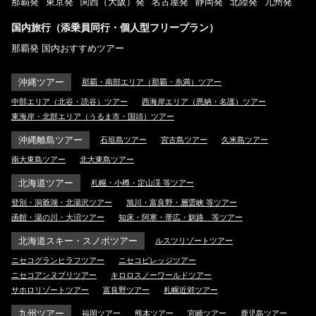
那覇発
東京発
関西（大阪）発
名古屋発
静岡発
北陸発
九州発
国内旅行（添乗員同行・個人型フリープラン）
那覇発 国内おすすめツアー
沖縄ツアー
那覇・南部エリア（那覇・糸満）ツアー
中部エリア（北谷・読谷）ツアー
西海岸エリア（恩納・名護）ツアー
東海岸・北部エリア（うるま市・国頭）ツアー
沖縄離島ツアー
石垣島ツアー
宮古島ツアー
久米島ツアー
南大東島ツアー
北大東島ツアー
北海道ツアー
札幌・小樽・定山渓 等ツアー
登別・洞爺湖・北湯沢ツアー
旭川・富良野・層雲峡 等ツアー
函館・湯の川・大沼ツアー
知床・阿寒・帯広・釧路 等ツアー
北海道スキー・スノボツアー
ルスツリゾートツアー
ニセコグランヒラフツアー
ニセコビレッジツアー
ニセコアンヌプリツアー
キロロスノーワールドツアー
サホロリゾートツアー
富良野ツアー
札幌近郊ツアー
九州ツアー
福岡ツアー
熊本ツアー
宮崎ツアー
鹿児島ツアー