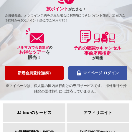
旅ポイント
がたまる！
会員登録後、オンライン予約をされた場合に100円につき1ポイント加算。次回のご
予約時から500ポイント単位でご利用可能！
メルマガで会員限定
の
予約の確認
キャンセル
や
お得なツアー
を
事前座席指定
販売！
が可能
新規会員登録(無料)
マイページ ログイン
※マイページは、個人型の国内旅行向けの専用サービスです。 海外旅行や沖
縄発の団体旅行には対応していません。
JJ tourのサービス
アフィリエイト
お得情報配信 LINE@
公式SNSアカウント