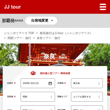
JJツアーのサービスガイド
よくある質問
那覇発
NAHA
マイページ
ジャンボツアーズ TOP
格安旅行はJJ tour（ジャンボツアーズ）
関西ツアー・旅行
奈良ツアー・旅行
予約の確認
奈良
Nara
国内個人型ツアー 簡単検索
出発日
※
出発地
※
目的地
※
詳細エリア