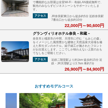
で機能的なお部屋は全室Wi-Fi・有線LAN接続無料で、
観光のみならずビジネスシーンもサポートいたしま
す。
アクセス
JR奈良駅東口から徒歩約5分 近鉄奈良駅
7番出口から徒歩約10分
22,000円～90,600円
グランヴィリオホテル奈良－和蔵－
奈良市と橿原市の中間、天理市に佇む「もみじの森」
をイメージした風情豊かな建物と天然温泉大浴場を備
えた和モダンのホテル。組子細工が施されたフロント
がお出迎えします。ここでしか味わえない上質のおも
てなしをご堪能ください。
アクセス
近鉄二階堂駅より約1km 徒歩約15分 近
鉄・JR天理駅より3.7km 車約7分
26,900円～84,900円
おすすめモデルコース