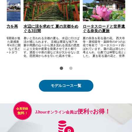
をめ
ロータスロードと世界遺産をめ
お洒落な港町・神戸の魅力を再
ぐる奈良の夏旅
発見する3日間
けば
夏の奈良を彩る蓮の花。 西大寺・喜光
神戸のウォーターフロントでは再開発が進
下水
寺・唐招提寺・薬師寺の4つのお寺は蓮の
行中。2021年10月にオープンした新感覚
恩恵
花で有名で「ロータスロード四ヶ寺」と呼
の都市型水族館「atoa」や2025年4月に開
で
ばれています。蓮の花は清らかさの象徴と
業した「GLION ARENA KOBE」など見ど
い文
考えられ、仏教では神聖な花とされてきま
ころ満載！神戸のシンボル「ポートタワ
した。 夏を彩る蓮の花と、世界遺...
ー」も2...
モデルコース一覧
便利
お得！
JJtourオンライン会員は
で