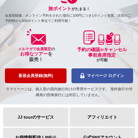
旅ポイント
がたまる！
会員登録後、オンライン予約をされた場合に100円につき1ポイント加算。次回のご
予約時から500ポイント単位でご利用可能！
メルマガで会員限定
の
予約の確認
キャンセル
や
お得なツアー
を
事前座席指定
販売！
が可能
新規会員登録(無料)
マイページ ログイン
※マイページは、個人型の国内旅行向けの専用サービスです。 海外旅行や沖
縄発の団体旅行には対応していません。
JJ tourのサービス
アフィリエイト
お得情報配信 LINE@
公式SNSアカウント