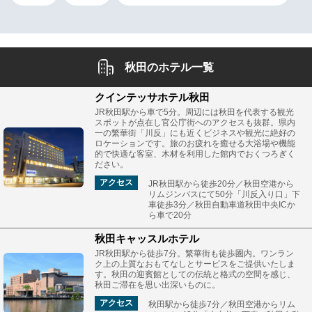
秋田のホテル一覧
クインテッサホテル秋田
JR秋田駅から車で5分。周辺には秋田を代表する観光
スポットが点在し官公庁街へのアクセスも抜群。県内
一の繁華街「川反」にも近くビジネスや観光に絶好の
ロケーションです。旅のお疲れを癒せる大浴場や機能
的で快適な客室、木材を利用した館内でおくつろぎく
ださい。
アクセス
JR秋田駅から徒歩20分／秋田空港から
リムジンバスにて50分「川反入り口」下
車徒歩3分／秋田自動車道秋田中央ICか
ら車で20分
秋田キャッスルホテル
JR秋田駅から徒歩7分。繁華街も徒歩圏内。ワンラン
ク上の上質なおもてなしとサービスをご提供いたしま
す。秋田の迎賓館としての伝統と格式の空間を感じ、
秋田ご滞在を思い出深いものに。
アクセス
秋田駅から徒歩7分／秋田空港からリム