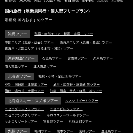
那覇発
東京発
関西（大阪）発
名古屋発
静岡発
北陸発
九州発
国内旅行（添乗員同行・個人型フリープラン）
那覇発 国内おすすめツアー
沖縄ツアー
那覇・南部エリア（那覇・糸満）ツアー
中部エリア（北谷・読谷）ツアー
西海岸エリア（恩納・名護）ツアー
東海岸・北部エリア（うるま市・国頭）ツアー
沖縄離島ツアー
石垣島ツアー
宮古島ツアー
久米島ツアー
南大東島ツアー
北大東島ツアー
北海道ツアー
札幌・小樽・定山渓 等ツアー
登別・洞爺湖・北湯沢ツアー
旭川・富良野・層雲峡 等ツアー
函館・湯の川・大沼ツアー
知床・阿寒・帯広・釧路 等ツアー
北海道スキー・スノボツアー
ルスツリゾートツアー
ニセコグランヒラフツアー
ニセコビレッジツアー
ニセコアンヌプリツアー
キロロスノーワールドツアー
サホロリゾートツアー
富良野ツアー
札幌近郊ツアー
九州ツアー
福岡ツアー
熊本ツアー
宮崎ツアー
鹿児島ツアー