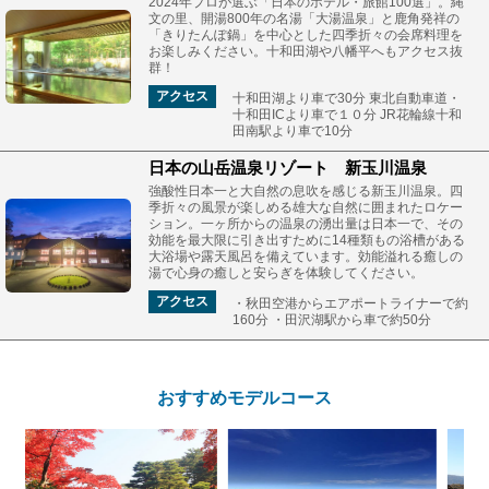
2024年プロが選ぶ「日本のホテル・旅館100選」。縄
文の里、開湯800年の名湯「大湯温泉」と鹿角発祥の
「きりたんぽ鍋」を中心とした四季折々の会席料理を
お楽しみください。十和田湖や八幡平へもアクセス抜
群！
アクセス
十和田湖より車で30分 東北自動車道・
十和田ICより車で１０分 JR花輪線十和
田南駅より車で10分
日本の山岳温泉リゾート 新玉川温泉
強酸性日本一と大自然の息吹を感じる新玉川温泉。四
季折々の風景が楽しめる雄大な自然に囲まれたロケー
ション。一ヶ所からの温泉の湧出量は日本一で、その
効能を最大限に引き出すために14種類もの浴槽がある
大浴場や露天風呂を備えています。効能溢れる癒しの
湯で心身の癒しと安らぎを体験してください。
アクセス
・秋田空港からエアポートライナーで約
160分 ・田沢湖駅から車で約50分
おすすめモデルコース