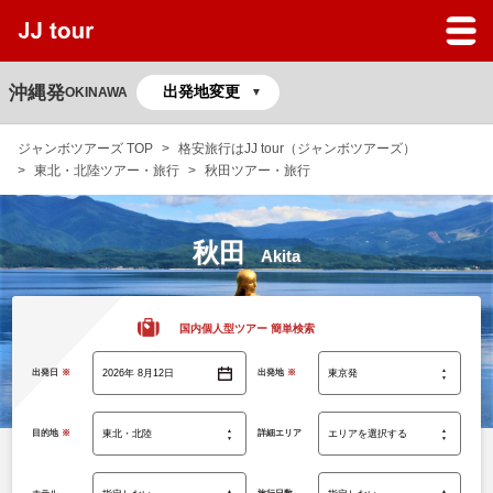
JJツアーのサービスガイド
よくある質問
沖縄発
OKINAWA
マイページ
ジャンボツアーズ TOP
格安旅行はJJ tour（ジャンボツアーズ）
東北・北陸ツアー・旅行
秋田ツアー・旅行
予約の確認
秋田
Akita
国内個人型ツアー 簡単検索
出発日
※
出発地
※
目的地
※
詳細エリア