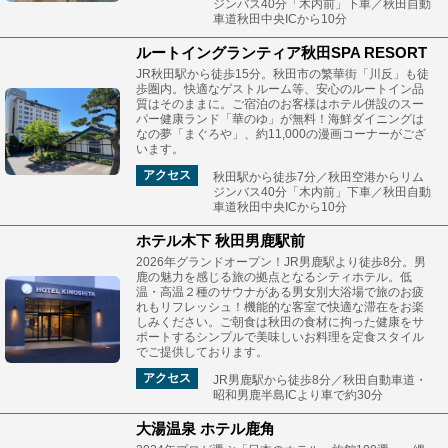
ジンバス40分「木内前」下車／秋田自動
車道秋田中央ICから10分
ルートイングランティア秋田SPA RESORT
JR秋田駅から徒歩15分。秋田市の繁華街「川反」も徒
歩圏内。快適なゲストルーム等、安心のルートイン品
質はそのままに。ご宿泊のお客様はホテル併設のスー
パー健康ランド「華のゆ」が無料！海鮮ダイニングは
なの夢「まぐろや」、約11,000の漫画コーナーがござ
います。
アクセス
秋田駅から徒歩7分／秋田空港からリム
ジンバス40分「木内前」下車／秋田自動
車道秋田中央ICから10分
ホテル木下 秋田男鹿駅前
2026年グランドオープン！JR男鹿駅より徒歩8分。男
鹿の魅力を感じる旅の拠点となるシティホテル。低
温・高温２種のサウナがある男女別大浴場で旅のお疲
れもリフレッシュ！機能的な客室で快適な滞在をお楽
しみください。ご朝食は秋田の食材に拘った健康をサ
ポートするシンプルで美味しいお料理を定食スタイル
でご提供しております。
アクセス
JR男鹿駅から徒歩8分／秋田自動車道・
昭和男鹿半島ICより車で約30分
大湯温泉 ホテル鹿角