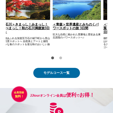
パ
＜青森＞アートｘ世界遺産ｘ紅
＜石川＞きまっし！みまっし！
＜
葉 秋の青森ゴールデンルート3
たべまっし！秋の石川満腹旅3日
ワ
日間
間♪
る東
壮
北
個性的な世界が広がるアートや青森ならで
情緒あふれる加賀百万石の城下町から里山
はの郷土料理、息をのむような絶景が広が
の絶景スポットへ 自然美とアートと個性
る大自然と世界遺産をたっぷり満喫できる
豊かな食のスポットを巡る秋のおいしい旅
ゴールデンルート！
♪
モデルコース一覧
便利
お得！
JJtourオンライン会員は
で