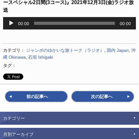
ースペシャル2日間(3コース)』2021年12月3日(金)ラジオ放
送
音
00:00
00:00
声
プ
レ
ー
カテゴリ：
ジャンボのゆかいな旅トーク（ラジオ）
,
国内 Japan
,
沖
ヤ
縄 Okinawa
,
石垣 Ishigaki
ー
タグ：
前の記事へ
次の記事へ
カテゴリー
月別アーカイブ