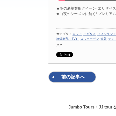
★あの豪華客船クイーン･エリザベス
★白夜のシーズンに航く! プレミア
カテゴリ：
ロシア
,
イギリス
,
フィンランド
旅倶楽部（TV）
,
スウェーデン
,
海外
,
デン
タグ：
前の記事へ
Jumbo Tours・JJ to