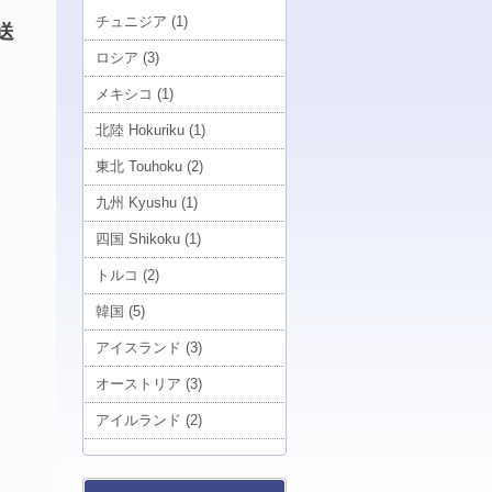
チュニジア (1)
送
ロシア (3)
メキシコ (1)
北陸 Hokuriku (1)
東北 Touhoku (2)
九州 Kyushu (1)
四国 Shikoku (1)
トルコ (2)
韓国 (5)
アイスランド (3)
オーストリア (3)
アイルランド (2)
南大東 Minamidaito (1)