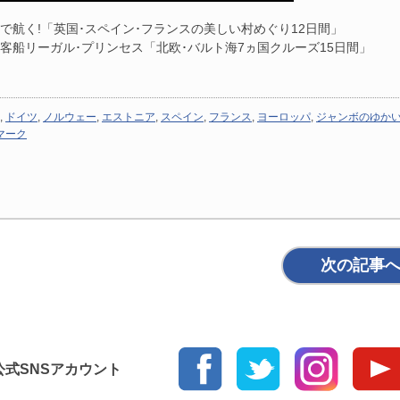
で航く!「英国･スペイン･フランスの美しい村めぐり12日間」
ム客船リーガル･プリンセス「北欧･バルト海7ヵ国クルーズ15日間」
,
ドイツ
,
ノルウェー
,
エストニア
,
スペイン
,
フランス
,
ヨーロッパ
,
ジャンボのゆか
マーク
次の記事
ur 公式SNSアカウント