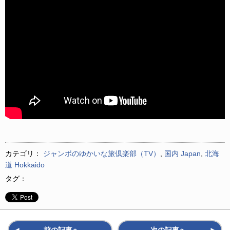
カテゴリ：
ジャンボのゆかいな旅倶楽部（TV）
,
国内 Japan
,
北海
道 Hokkaido
タグ：