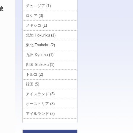
チュニジア (1)
放
ロシア (3)
メキシコ (1)
北陸 Hokuriku (1)
東北 Touhoku (2)
九州 Kyushu (1)
四国 Shikoku (1)
トルコ (2)
韓国 (5)
アイスランド (3)
オーストリア (3)
アイルランド (2)
南大東 Minamidaito (1)