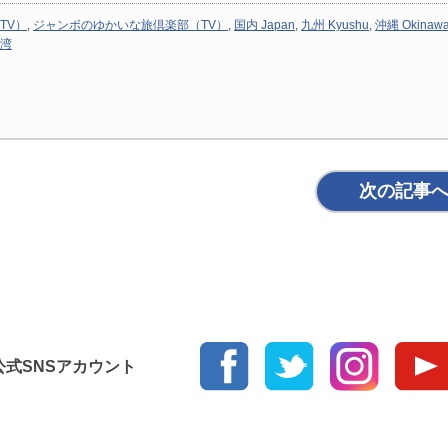
TV）
,
ジャンボのゆかいな旅倶楽部（TV）
,
国内 Japan
,
九州 Kyushu
,
沖縄 Okinaw
湾
次の記事
ur 公式SNSアカウント