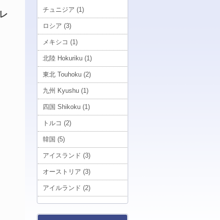
チュニジア (1)
レ
ロシア (3)
メキシコ (1)
北陸 Hokuriku (1)
東北 Touhoku (2)
九州 Kyushu (1)
四国 Shikoku (1)
トルコ (2)
韓国 (5)
アイスランド (3)
オーストリア (3)
アイルランド (2)
南大東 Minamidaito (1)