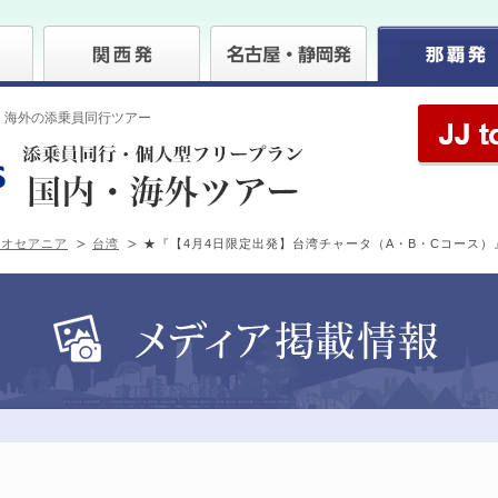
・海外の添乗員同行ツアー
・オセアニア
台湾
★『【4月4日限定出発】台湾チャータ（A・B・Cコース）』20