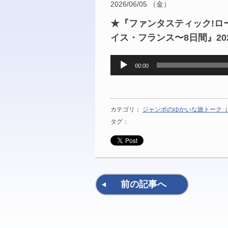
2026/06/05 （金）
★『ファンタスティック!ロ
イス・フランス〜8日間』202
音
00:00
声
プ
レ
ー
カテゴリ：
ジャンボのゆかいな旅トーク（
ヤ
タグ：
ー
前の記事へ