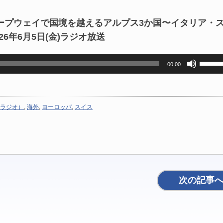
ープウェイで国境を越えるアルプス3か国〜イタリア・
6年6月5日(金)ラジオ放送
ボ
00:00
リ
ュ
ー
ム
ラジオ）
,
海外
,
ヨーロッパ
,
スイス
調
節
に
は
上
下
矢
次の記事
印
キ
ー
を