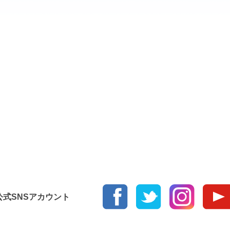
使
っ
て
く
だ
さ
い。
ur 公式SNSアカウント