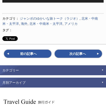
声
プ
レ
ー
カテゴリ：
ジャンボのゆかいな旅トーク（ラジオ）
,
北米・中南
ヤ
米・太平洋
,
海外
,
北米・中南米・太平洋
,
アメリカ
ー
タグ：
前の記事へ
次の記事へ
カテゴリー
月別アーカイブ