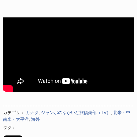
カテゴリ：
カナダ
,
ジャンボのゆかいな旅倶楽部（TV）
,
北米・中
南米・太平洋
,
海外
タグ：