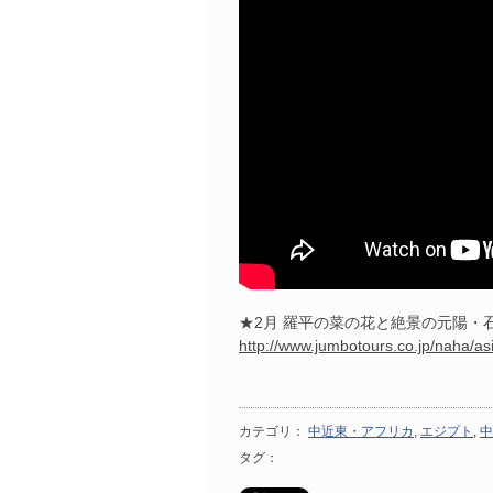
★2月 羅平の菜の花と絶景の元陽・
http://www.jumbotours.co.jp/naha/as
カテゴリ：
中近東・アフリカ
,
エジプト
,
中
タグ：