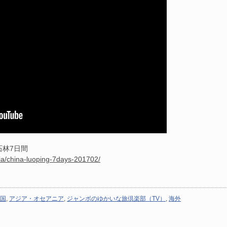
石林7日間
ia/china-luoping-7days-201702/
国
,
アジア・オセアニア
,
ジャンボのゆかいな旅倶楽部（TV）
,
海外