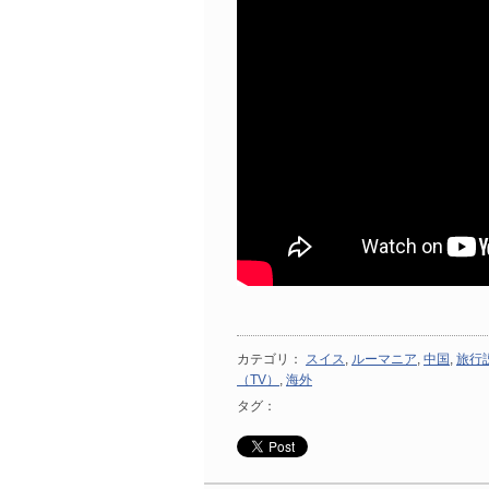
カテゴリ：
スイス
,
ルーマニア
,
中国
,
旅行
（TV）
,
海外
タグ：