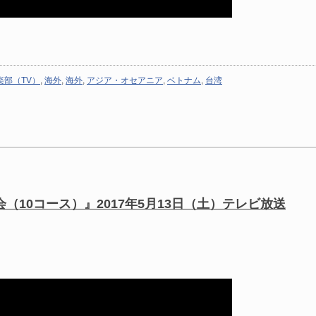
部（TV）
,
海外
,
海外
,
アジア・オセアニア
,
ベトナム
,
台湾
会（10コース）』2017年5月13日（土）テレビ放送