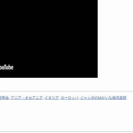
説明会
,
アジア・オセアニア
,
イタリア
,
ヨーロッパ
,
ジャンボのゆかいな旅倶楽部