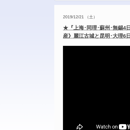
2019/12/21 （土）
★『上海･同理･蘇州･無錫4
産》麗江古城と昆明･大理6日間』