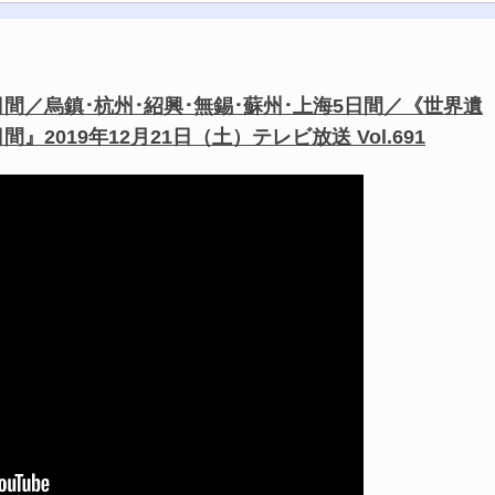
日間／烏鎮･杭州･紹興･無錫･蘇州･上海5日間／《世界遺
2019年12月21日（土）テレビ放送 Vol.691