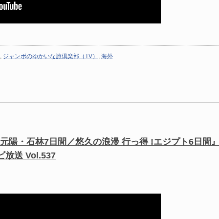
,
ジャンボのゆかいな旅倶楽部（TV）
,
海外
元陽・石林7日間／悠久の浪漫 行っ得 !エジプト6日間
送 Vol.537