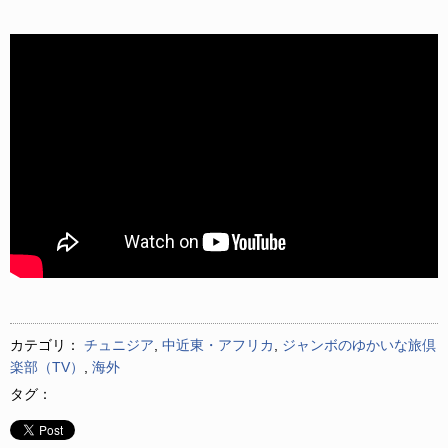
カテゴリ：
チュニジア
,
中近東・アフリカ
,
ジャンボのゆかいな旅倶
楽部（TV）
,
海外
タグ：