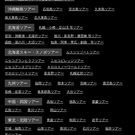
沖縄離島ツアー
石垣島ツアー
宮古島ツアー
久米島ツアー
南大東島ツアー
北大東島ツアー
北海道ツアー
札幌・小樽・定山渓 等ツアー
登別・洞爺湖・北湯沢ツアー
旭川・富良野・層雲峡 等ツアー
函館・湯の川・大沼ツアー
知床・阿寒・帯広・釧路 等ツアー
北海道スキー・スノボツアー
ルスツリゾートツアー
ニセコグランヒラフツアー
ニセコビレッジツアー
ニセコアンヌプリツアー
キロロスノーワールドツアー
サホロリゾートツアー
富良野ツアー
札幌近郊ツアー
九州ツアー
福岡ツアー
熊本ツアー
宮崎ツアー
鹿児島ツアー
長崎・佐賀ツアー
奄美群島ツアー
大分ツアー
中国・四国ツアー
高知ツアー
徳島ツアー
愛媛ツアー
広島ツアー
香川ツアー
岡山ツアー
東北・北陸ツアー
青森ツアー
秋田ツアー
岩手ツアー
宮城・福島ツアー
山形ツアー
新潟ツアー
石川ツアー
福井ツアー
富山ツアー