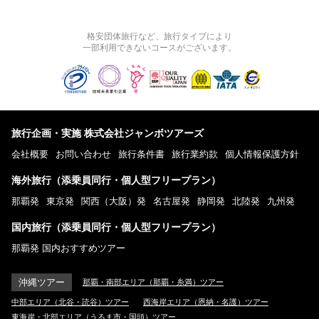
格安団体旅行など、旅行タイプにより
一部利用できないコースがございます。
旅行企画・実施 株式会社ジャンボツアーズ
会社概要
お問い合わせ
旅行条件書
旅行業約款
個人情報保護方針
海外旅行（添乗員同行・個人型フリープラン）
那覇発
東京発
関西（大阪）発
名古屋発
静岡発
北陸発
九州発
国内旅行（添乗員同行・個人型フリープラン）
那覇発 国内おすすめツアー
沖縄ツアー
那覇・南部エリア（那覇・糸満）ツアー
中部エリア（北谷・読谷）ツアー
西海岸エリア（恩納・名護）ツアー
東海岸・北部エリア（うるま市・国頭）ツアー