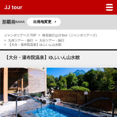
JJツアーのサービスガイド
よくある質問
那覇発
NAHA
マイページ
ジャンボツアーズ TOP
格安旅行はJJ tour（ジャンボツアーズ）
九州ツアー・旅行
大分ツアー・旅行
予約の確認
【大分・湯布院温泉】ゆふいん山水館
【大分・湯布院温泉】ゆふいん山水館