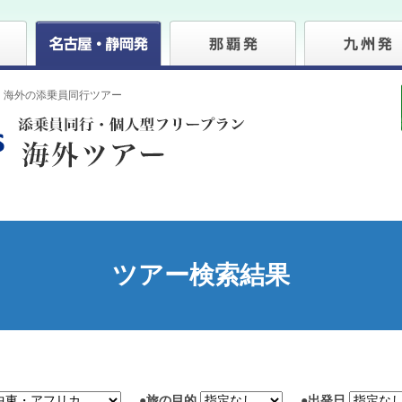
・海外の添乗員同行ツアー
ツアー検索結果
●
旅の目的
●
出発日