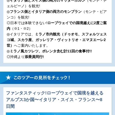
◎
イタリア側とスイス側の両方のマッターホルン
（モンテ・チ
ェルビーノ）を観光!
◎
フランス側とイタリア側の両方のモンブラン
（モンテ・ビア
ンコ）を観光!
◎日本では体験できない!
ロープウェイでの国境越えに2度ご案
内
（※1・※2）
◎イタリアでは、
ミラノ市内観光（ドゥオモ、スフォルツェス
コ城、スカラ座、ガッレリア・ヴィットリオ・エマヌエーレ2
世）
へご案内いたします。
◎
ミラノ風カツレツ、ポレンタ含む計11回の食事付!!
◎沖縄より
添乗員同行!
ファンタスティック!ロープウェイで国境を越える
アルプス3か国〜イタリア・スイス・フランス〜8
日間