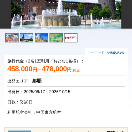
コースコード：
AMUEUR140
旅行代金（2名1室利用／おとな1名様）：
458,000
478,000
円～
円
(税込)
那覇
出発エリア：
出発日：2025/09/17～2026/10/15
日数：5泊8日
利用航空会社：中国東方航空