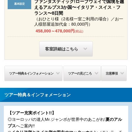
ファンタスティック!ロープウェイで国境を越
えるアルプス3か国〜イタリア・スイス・フ
ランス〜8日間
（おひとり様（2名様一室ご利用の場合）／お一
人様部屋追加代金：80,000円）
458,000～478,000円
(税込)
客室詳細はこちら
ツアー特典＆インフォメーション
ツアーの見どころ
注意事項
ツアー特典＆インフォメーション
【ツアー充実ポイント!!】
◎ヨーロッパの達人Mr.ジャンボが世界中のあこがれ!
夏のアル
プス
へご案内!!