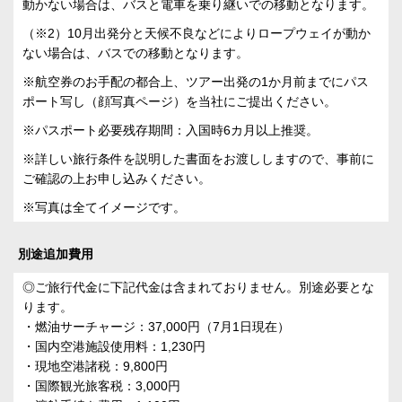
動かない場合は、バスと電車を乗り継いでの移動となります。
（※2）10月出発分と天候不良などによりロープウェイが動か
ない場合は、バスでの移動となります。
※航空券のお手配の都合上、ツアー出発の1か月前までにパス
ポート写し（顔写真ページ）を当社にご提出ください。
※パスポート必要残存期間：入国時6カ月以上推奨。
※詳しい旅行条件を説明した書面をお渡ししますので、事前に
ご確認の上お申し込みください。
※写真は全てイメージです。
別途追加費用
◎ご旅行代金に下記代金は含まれておりません。別途必要とな
ります。
・燃油サーチャージ：37,000円（7月1日現在）
・国内空港施設使用料：1,230円
・現地空港諸税：9,800円
・国際観光旅客税：3,000円