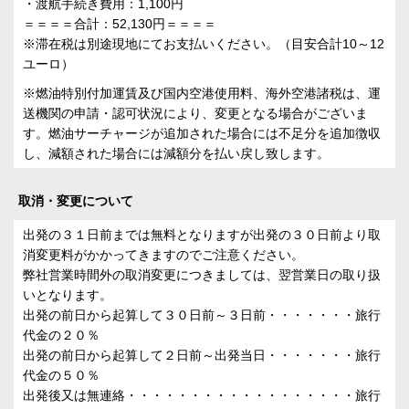
・渡航手続き費用：1,100円
＝＝＝＝合計：52,130円＝＝＝＝
※滞在税は別途現地にてお支払いください。（目安合計10～12
ユーロ）
※燃油特別付加運賃及び国内空港使用料、海外空港諸税は、運
送機関の申請・認可状況により、変更となる場合がございま
す。燃油サーチャージが追加された場合には不足分を追加徴収
し、減額された場合には減額分を払い戻し致します。
取消・変更について
出発の３１日前までは無料となりますが出発の３０日前より取
消変更料がかかってきますのでご注意ください。
弊社営業時間外の取消変更につきましては、翌営業日の取り扱
いとなります。
出発の前日から起算して３０日前～３日前・・・・・・・旅行
代金の２０％
出発の前日から起算して２日前～出発当日・・・・・・・旅行
代金の５０％
出発後又は無連絡・・・・・・・・・・・・・・・・・・旅行