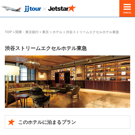
出発地
鹿児島発
TOP
>
関東・東京旅行
>
東京
>
ホテル
>
渋谷ストリームエクセルホテル東急
渋谷ストリームエクセルホテル東急
このホテルに泊まるプラン