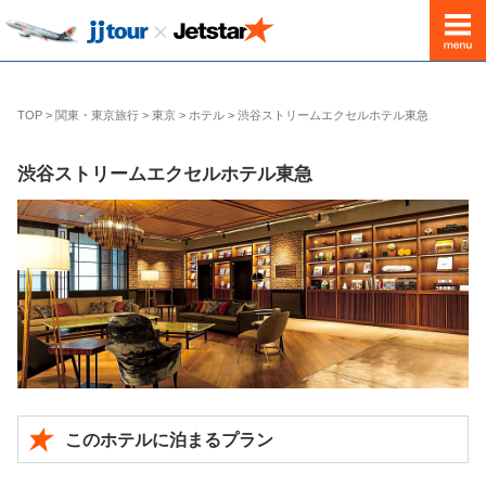
出発地
新千歳発
TOP
>
関東・東京旅行
>
東京
>
ホテル
>
渋谷ストリームエクセルホテル東急
渋谷ストリームエクセルホテル東急
このホテルに泊まるプラン