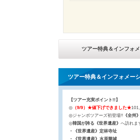
ツアー特典＆インフォメ
ツアー特典＆インフォメー
【ツアー充実ポイント!!】
◎
（9/9）★値下げできました★
10
◎ジャンボツアーズ初登場!!
《全州
◎
韓国が誇る《世界遺産》
へ訪れます
・《世界遺産》定林寺址
・《世界遺産》水原華城