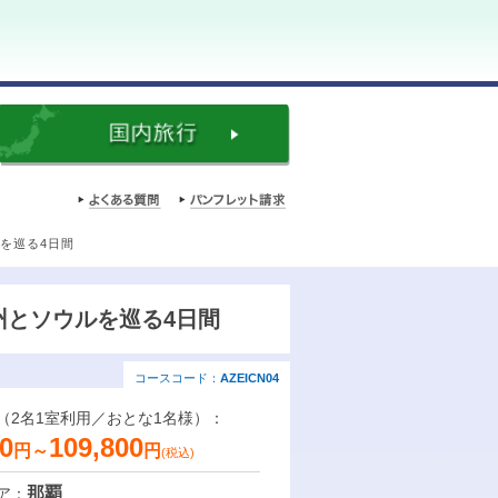
ルを巡る4日間
州とソウルを巡る4日間
コースコード：
AZEICN04
（2名1室利用／おとな1名様）：
0
109,800
円～
円
(税込)
那覇
ア：