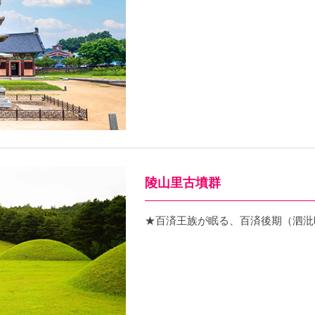
陵山里古墳群
★百済王族が眠る、百済後期（泗沘時