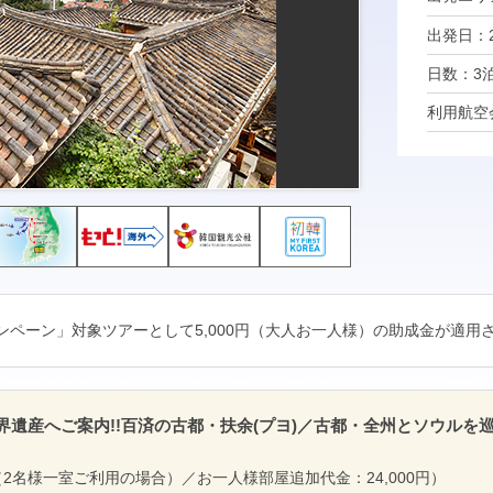
出発日：202
日数：3
利用航空
ペーン」対象ツアーとして5,000円（大人お一人様）の助成金が適用
界遺産へご案内!!百済の古都・扶余(プヨ)／古都・全州とソウルを
2名様一室ご利用の場合）／お一人様部屋追加代金：24,000円）