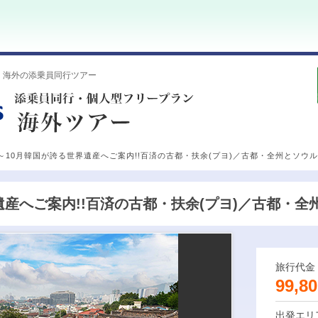
・海外の添乗員同行ツアー
～10月韓国が誇る世界遺産へご案内!!百済の古都・扶余(プヨ)／古都・全州とソウ
遺産へご案内!!百済の古都・扶余(プヨ)／古都・全
旅行代金
99,80
出発エリ