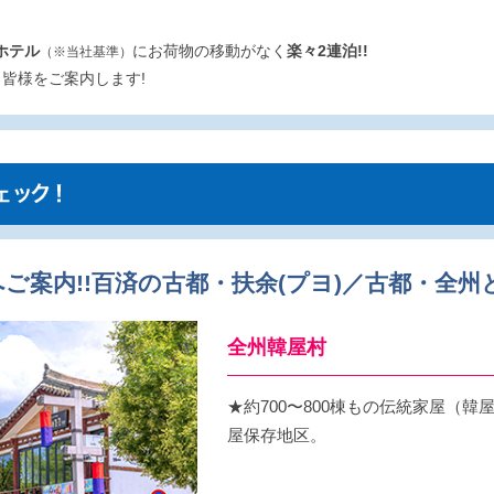
ホテル
にお荷物の移動がなく
楽々2連泊!!
（※当社基準）
皆様をご案内します!
ご案内!!百済の古都・扶余(プヨ)／古都・全州
全州韓屋村
★約700〜800棟もの伝統家屋（
屋保存地区。