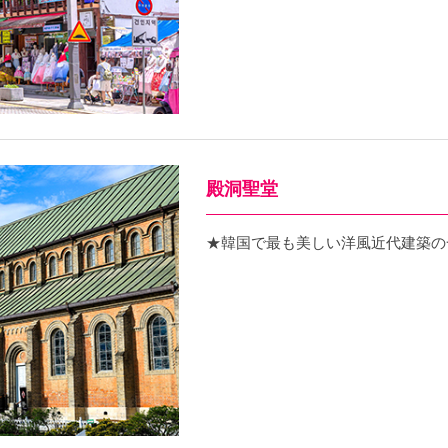
殿洞聖堂
★韓国で最も美しい洋風近代建築の