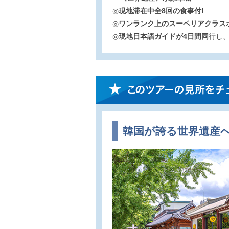
◎
現地滞在中全8回の食事付!
◎
ワンランク上のスーペリアクラス
◎
現地日本語ガイドが4日間同
行し、
韓国が誇る世界遺産へ