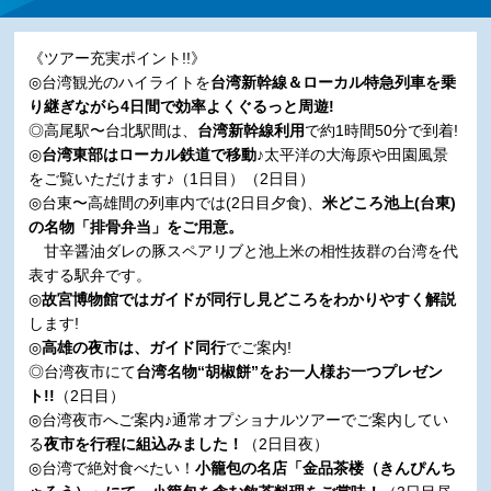
《ツアー充実ポイント!!》
◎台湾観光のハイライトを
台湾新幹線＆ローカル特急列車を乗
り継ぎながら4日間で効率よくぐるっと周遊!
◎高尾駅〜台北駅間は、
台湾新幹線利用
で約1時間50分で到着!
◎
台湾東部はローカル鉄道で移動♪
太平洋の大海原や田園風景
をご覧いただけます♪（1日目）（2日目）
◎台東〜高雄間の列車内では(2日目夕食)、
米どころ池上(台東)
の名物「排骨弁当」をご用意。
甘辛醤油ダレの豚スペアリブと池上米の相性抜群の台湾を代
表する駅弁です。
◎
故宮博物館ではガイドが同行し見どころをわかりやすく解説
します!
◎
高雄の夜市は、ガイド同行
でご案内!
◎台湾夜市にて
台湾名物“胡椒餅”をお一人様お一つプレゼン
ト!!
（2日目）
◎台湾夜市へご案内♪通常オプショナルツアーでご案内してい
る
夜市を行程に組込みました！
（2日目夜）
◎台湾で絶対食べたい！
小籠包の名店「金品茶楼（きんぴんち