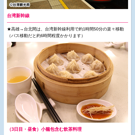
台湾新幹線
★高雄→台北間は、台湾新幹線利用で約1時間50分の楽々移動
（バス移動だと約6時間程度かかります）
（3日目・昼食）小籠包含む飲茶料理