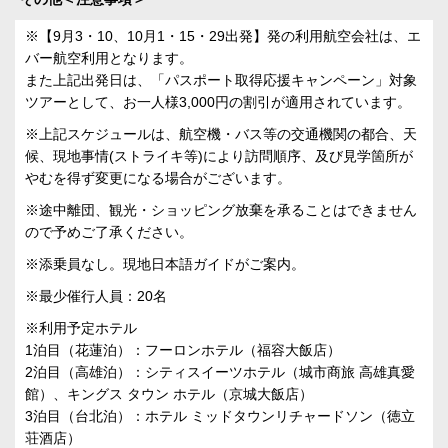
※【9月3・10、10月1・15・29出発】発の利用航空会社は、エ
バー航空利用となります。
また上記出発日は、「パスポート取得応援キャンペーン」対象
ツアーとして、お一人様3,000円の割引が適用されています。
※上記スケジュールは、航空機・バス等の交通機関の都合、天
候、現地事情(ストライキ等)により訪問順序、及び見学箇所が
やむを得ず変更になる場合がございます。
※途中離団、観光・ショッピング放棄を承ることはできません
ので予めご了承ください。
※添乗員なし。現地日本語ガイドがご案内。
※最少催行人員：20名
※利用予定ホテル
1泊目（花蓮泊）：フーロンホテル（福容大飯店）
2泊目（高雄泊）：シティスイーツホテル（城市商旅 高雄真愛
館）、キングス タウン ホテル（京城大飯店）
3泊目（台北泊）：ホテル ミッドタウンリチャードソン（徳立
荘酒店）