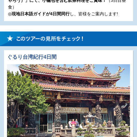
ゃろう）」にて、小籠包を含む飲茶料理をご賞味！
（3日目昼
食）
◎
現地日本語ガイドが4日間同行
し、皆様をご案内します!
ぐるり台湾紀行4日間