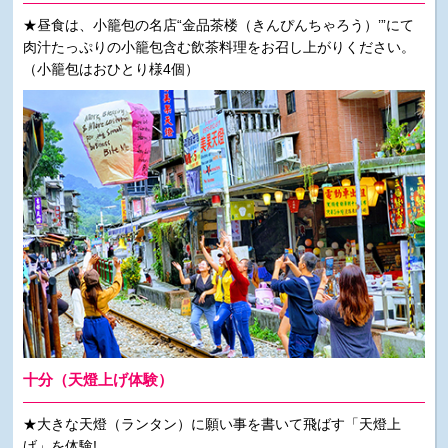
★昼食は、小籠包の名店“金品茶楼（きんぴんちゃろう）’”にて
肉汁たっぷりの小籠包含む飲茶料理をお召し上がりください。
（小籠包はおひとり様4個）
十分（天燈上げ体験）
★大きな天燈（ランタン）に願い事を書いて飛ばす「天燈上
げ」を体験!