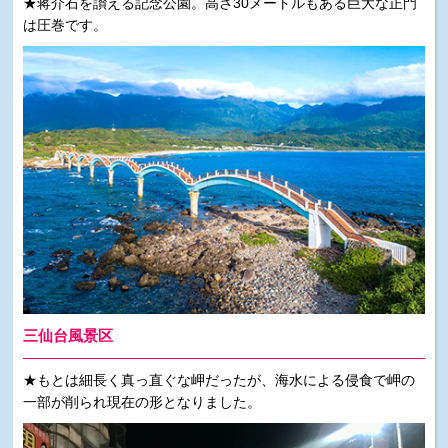
★蒋介石を讃える記念公園。高さ30メートルもある巨大な正門
は圧巻です。
三仙台風景区
★もとは細長く真っ直ぐな岬だったが、海水による侵食で岬の
一部が削られ現在の形となりました。