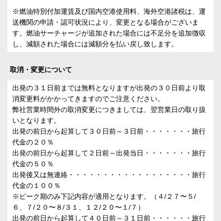
※燃油特別付加運賃及び国内空港使用料、海外空港諸税は、運
送機関の申請・認可状況により、変更となる場合がございま
す。燃油サーチャージが追加された場合には不足分を追加徴収
し、減額された場合には減額分を払い戻し致します。
取消・変更について
出発の３１日前までは無料となりますが出発の３０日前より取
消変更料がかかってきますのでご注意ください。
弊社営業時間外の取消変更につきましては、翌営業日の取り扱
いとなります。
出発の前日から起算して３０日前～３日前・・・・・・・旅行
代金の２０％
出発の前日から起算して２日前～出発当日・・・・・・・旅行
代金の５０％
出発後又は無連絡・・・・・・・・・・・・・・・・・・旅行
代金の１００％
※ピーク期のみ下記内容が適用となります。（４/２７〜５/
６、７/２０〜８/３１、１２/２０〜１/７）
出発の前日から起算して４０日前～３１日前・・・・・・旅行