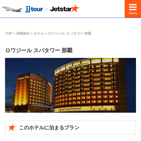
出発地
東京(成田)発
TOP
>
沖縄旅行
>
ホテル
>
ロワジール スパタワー 那覇
ロワジール スパタワー 那覇
このホテルに泊まるプラン