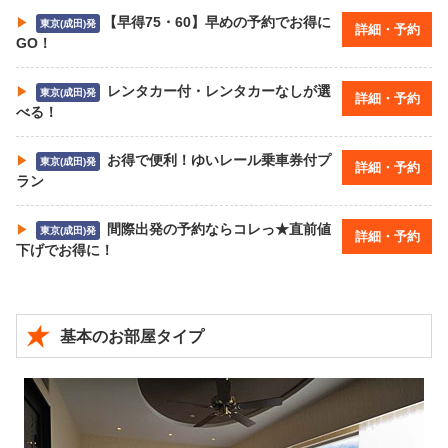
【早得75・60】早めの予約でお得に
東京(成田)発
詳細・予約
GO！
レンタカー付・レンタカーなしが選
東京(成田)発
詳細・予約
べる！
お得で便利！ゆいレール乗車券付プ
東京(成田)発
詳細・予約
ラン
間際出発の予約ならコレっ★直前値
東京(成田)発
詳細・予約
下げでお得に！
基本のお部屋タイプ