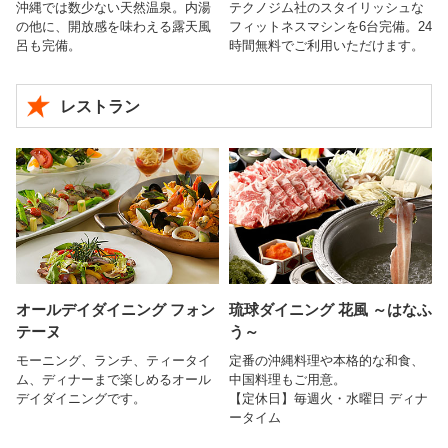
沖縄では数少ない天然温泉。内湯
テクノジム社のスタイリッシュな
の他に、開放感を味わえる露天風
フィットネスマシンを6台完備。24
呂も完備。
時間無料でご利用いただけます。
レストラン
オールデイダイニング フォン
琉球ダイニング 花風 ～はなふ
テーヌ
う～
モーニング、ランチ、ティータイ
定番の沖縄料理や本格的な和食、
ム、ディナーまで楽しめるオール
中国料理もご用意。
デイダイニングです。
【定休日】毎週火・水曜日 ディナ
ータイム