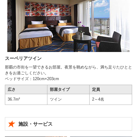
スーペリアツイン
那覇の市街を一望できるお部屋。夜景を眺めながら、満ち足りたひとと
きをお過ごしください。
ベッドサイズ：120cm×203cm
広さ
部屋タイプ
定員
36.7m²
ツイン
2～4名
施設・サービス