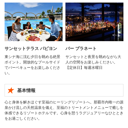
サンセットテラス パピヨン
バー プラネート
東シナ海に沈む夕日を眺める絶景
サンセットと夜景を眺めながら大
ポイント。開放的なプールサイド
人の空間をお楽しみください。
でバーベキューをお楽しみくださ
【定休日】毎週水曜日
い。
基本情報
心と身体を解きほぐす至福のヒーリングリゾートへ。那覇市内唯一の源
泉かけ流しの天然温泉を備え、至福のトリートメントメニューで癒しを
体感できるリゾートホテルです。心身を憩うラグジュアリーなひととき
をお過ごしください。