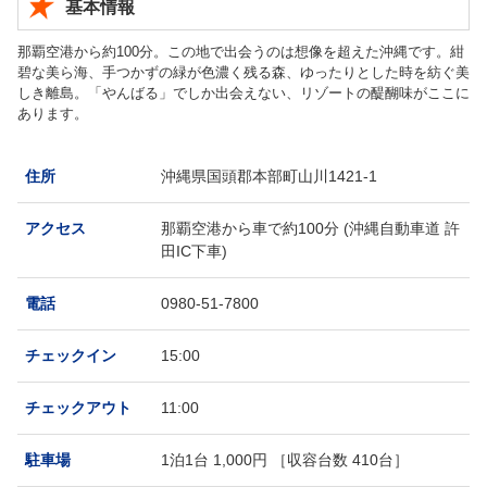
基本情報
那覇空港から約100分。この地で出会うのは想像を超えた沖縄です。紺
碧な美ら海、手つかずの緑が色濃く残る森、ゆったりとした時を紡ぐ美
しき離島。「やんばる」でしか出会えない、リゾートの醍醐味がここに
あります。
住所
沖縄県国頭郡本部町山川1421-1
アクセス
那覇空港から車で約100分 (沖縄自動車道 許
田IC下車)
電話
0980-51-7800
チェックイン
15:00
チェックアウト
11:00
駐車場
1泊1台 1,000円 ［収容台数 410台］