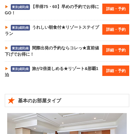
【早得75・60】早めの予約でお得に
東京(成田)発
詳細・予約
GO！
うれしい朝食付★リゾートステイプ
東京(成田)発
詳細・予約
ラン
間際出発の予約ならコレっ★直前値
東京(成田)発
詳細・予約
下げでお得に！
旅が2倍楽しめる★リゾート&那覇1
東京(成田)発
詳細・予約
泊
基本のお部屋タイプ