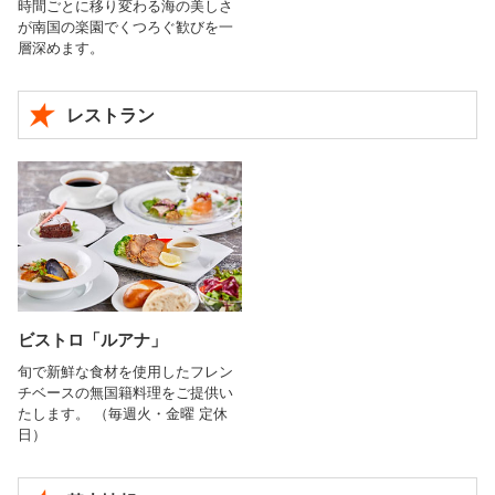
時間ごとに移り変わる海の美しさ
が南国の楽園でくつろぐ歓びを一
層深めます。
レストラン
ビストロ「ルアナ」
旬で新鮮な食材を使用したフレン
チベースの無国籍料理をご提供い
たします。 （毎週火・金曜 定休
日）