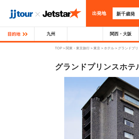
出発地
新千歳発
九州
関東・東京
関西・大阪
TOP
>
関東・東京旅行
>
東京
>
ホテル
>
グランドプリ
グランドプリンスホテ