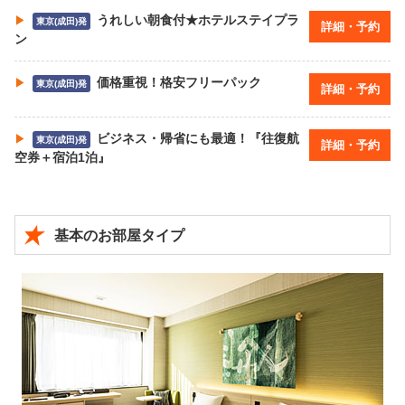
うれしい朝食付★ホテルステイプラ
東京(成田)発
詳細・予約
ン
価格重視！格安フリーパック
東京(成田)発
詳細・予約
ビジネス・帰省にも最適！『往復航
東京(成田)発
詳細・予約
空券＋宿泊1泊』
基本のお部屋タイプ