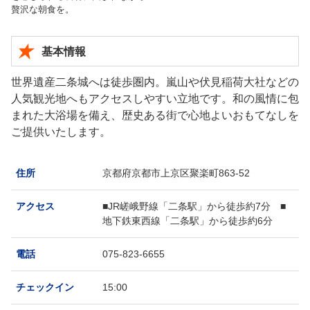
贅沢な朝食を。
基本情報
世界遺産
二条城へは徒歩圏内。嵐山や伏見稲荷大社などの
人気観光地へもアクセスしやすい立地です。
和の風情に包
まれた大浴場を備え、歴史ある街で心地よいおもてなしを
ご提供いたします。
住所
京都府京都市上京区聚楽町863-52
アクセス
■JR嵯峨野線「二条駅」から徒歩約7分 ■
地下鉄東西線「二条駅」から徒歩約6分
電話
075-823-6655
チェックイン
15:00