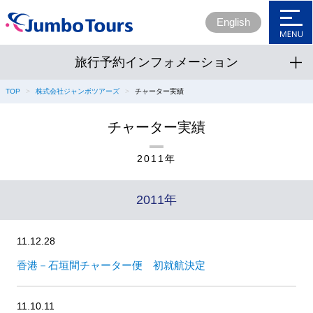
English
旅行予約インフォメーション
ホーム
TOP
株式会社ジャンボツアーズ
チャーター実績
会社概要
チャーター実績
企業理念
2011年
事業内容
2011年
組織案内
社会貢献
11.12.28
香港－石垣間チャーター便 初就航決定
SDGs宣言書
採用情報
11.10.11