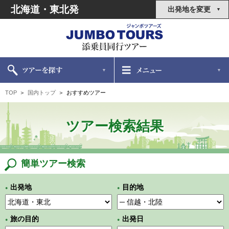
北海道・東北発
出発地を変更
TOP
国内トップ
おすすめツアー
ツアー検索結果
簡単ツアー検索
出発地
目的地
●
●
旅の目的
出発日
●
●