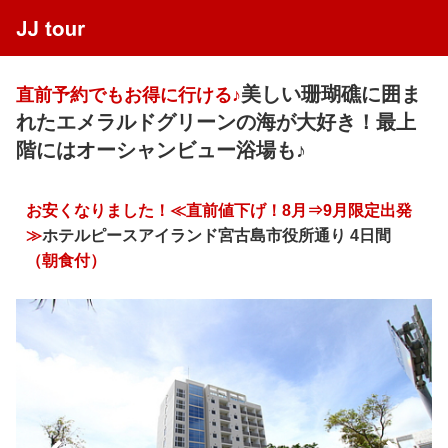
美しい珊瑚礁に囲ま
直前予約でもお得に行ける♪
れたエメラルドグリーンの海が大好き！最上
階にはオーシャンビュー浴場も♪
お安くなりました！≪直前値下げ！8月⇒9月限定出発
≫
ホテルピースアイランド宮古島市役所通り 4日間
（朝食付）