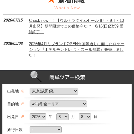
新着情報
What’s New
2026/07/15
Check now！！【ウルトラタイムセール 8月・9月・10
月出発】期間限定でこの価格今だけ！8/16(日)23:59 受
付終了！
2026/05/08
2026年4月リブランドOPEN☆国際通りに面したロケー
ション『ホテルモントレ ラ・スール那覇』発売しまし
た！
2026/04/28
▼直前値下げ▼ 5月→6月出発がお安くなりました！！
お得に沖縄を旅しよう♪
出発地
※
目的地
※
年
月
日
出発日
※
旅行日数