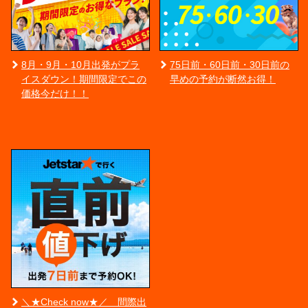
8月・9月・10月出発がプラ
75日前・60日前・30日前の
イスダウン！期間限定でこの
早めの予約が断然お得！
価格今だけ！！
＼★Check now★／ 間際出