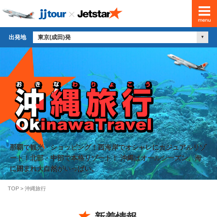
出発地
東京(成田)発
那覇で観光・ショッピング！西海岸でオシャレにカジュアルリゾ
ート！北部・中部で本格リゾート！ 沖縄はオールシーズン、海
に囲まれ大自然がいっぱい。
TOP
>
沖縄旅行