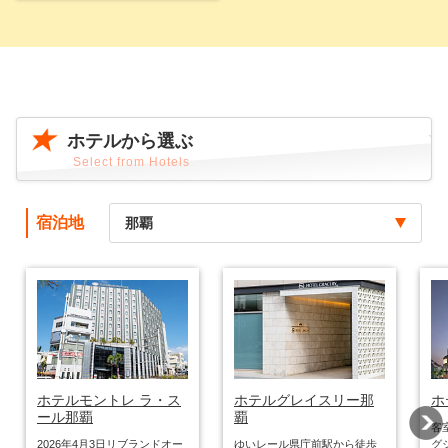
ホテルから選ぶ
Select from Hotels
宿泊地
那覇
ホテルモントレ ラ・ス
ラ・ジェント・ホテル
ホテルむら咲むら
カヌチャベイホテル＆
ホテルグレイスリー那
MBギャラリーチャタン
ホテル日航アリビラ －
ホテルルートイン名護
ホ
レ
グ
ホ
ール那覇
ホテルグランビューガ
沖縄北谷
ヴィラズ
覇
STORYLINE瀬長島
by ザ・テラスホテルズ
ヨミタンリゾート沖縄
琉
リ
沖
ド
1万5千坪の敷地に華やかな琉
名護の入り口、国道58号沿い
客
ーデン沖縄
－
2026年4月3日リブランドオー
沖縄本島の中部にある北谷は
球王朝時代を再現した沖縄県
「やんばる」と呼ばれる地域
ゆいレール県庁前駅から徒歩
空港から一番近い島「沖縄・
北谷町フィッシャリーナ地区
の好立地！無料駐車場も完備
グ
那
気
ウ
名