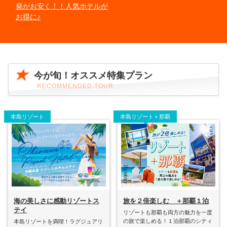
発がお安く！！人気ホテルが
お得に♪
今が旬！オススメ特集プラン
RECOMMENDED TOUR
本島リゾート
本島リゾート＋那覇
海の美しさに感動リゾートス
旅を２倍楽しむ ＋那覇１泊
テイ
リゾートも那覇も両方の魅力を一度
の旅で楽しめる！１泊那覇のシティ
本島リゾートを満喫！ラグジュアリ