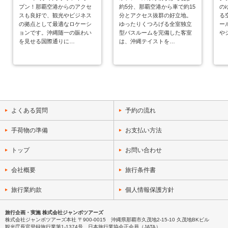
プン！那覇空港からのアクセ
那覇市と隣接しており、那覇
沖縄とアメリカのミックスカ
内一の体験型テーマパーク型
にある、自然豊かな森と「美
約5分、那覇空港から車で約15
瀬長島」に立地！全室オーシ
に建つライフスタイルホテ
目の前のオキナワブルーの海
され沖縄本島北部へのビジネ
の
癒
感
る
水
スも良好で、観光やビジネス
空港から車で約15分とアクセ
ルチャーを感じることができ
宿泊施設。
ら海」と呼ばれる海。カヌチ
分とアクセス抜群の好立地。
ャンビューの客室からは、目
ル。エントランスに足を踏み
に映える赤瓦屋根に白い壁の
ス、観光の拠点に最適です。
る
ー
テ
の
ー
の拠点として最適なロケーシ
スも抜群。アウトレットモー
る人気のリゾート地。アメリ
ャリゾートはそれらに囲まれ
ゆったりくつろげる全室独立
の前に広がる海と左右ふたつ
入れると、目の前に広がるの
スパ ニッシュコロニアルスタ
水平線に浮かぶ夕日を眺めな
ー
入
ニ
を
く
ョンです。沖縄随一の賑わい
ルや大型商業施設が立地し、
カ西海岸をテーマに北谷の魅
たロケーションにあります。
型バスルームを完備した客室
の滑走路に飛行機が離発着す
は光が降り注ぐ吹き抜けのア
イルの外観。スペイン語のAlivi
がら最上階のラジウ…
や
雄
で
風
広
を見せる国際通りに…
リゾートショッピングの環境
力を詰め込んだ「ラ…
ここには、近隣のス…
は、沖縄テイストを…
る風景を一望。また…
トリウム。ゆったりと…
o（くつろぎ）とVilla（別荘）
諸
を
フ
上
も充実。当ホテルか…
を組み合わせ…
よくある質問
予約の流れ
手荷物の準備
お支払い方法
トップ
お問い合わせ
会社概要
旅行条件書
旅行業約款
個人情報保護方針
旅行企画・実施 株式会社ジャンボツアーズ
株式会社ジャンボツアーズ本社 〒900-0015 沖縄県那覇市久茂地2-15-10 久茂地BKビル
観光庁長官登録旅行業第1-1374号、日本旅行業協会正会員（JATA）