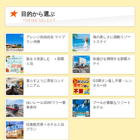
目的から選ぶ
THEME SELECT
アレンジ自由自在 マイプ
海の美しさに感動リゾー
ラン沖縄
トステイ
旅を２倍楽しむ ＋那覇
街遊びを満喫する那覇ス
１泊
テイ
暮らすように滞在コンド
GS満タン返し不要－レン
ミニアム
タカー付
ゆいレール1DAYフリー乗
プールが素敵なリゾート
車券付
ホテル
往復航空券＋ホテル１泊
プラン